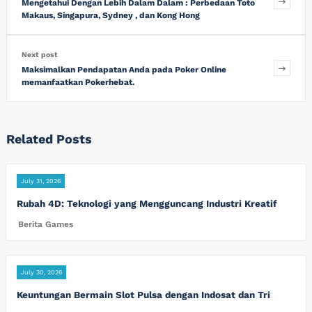
Mengetahui Dengan Lebih Dalam Dalam : Perbedaan Toto
Makaus, Singapura, Sydney , dan Kong Hong
Next post
Maksimalkan Pendapatan Anda pada Poker Online
memanfaatkan Pokerhebat.
Related Posts
July 31, 2026
Rubah 4D: Teknologi yang Mengguncang Industri Kreatif
Berita Games
July 30, 2026
Keuntungan Bermain Slot Pulsa dengan Indosat dan Tri