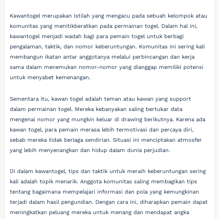
Kawantogel merupakan istilah yang mengacu pada sebuah kelompok atau
komunitas yang menitikberatkan pada permainan togel. Dalam hal ini,
kawantogel menjadi wadah bagi para pemain togel untuk berbagi
pengalaman, taktik, dan nomor keberuntungan. Komunitas ini sering kali
membangun ikatan antar anggotanya melalui perbincangan dan kerja
sama dalam menemukan nomor-nomor yang dianggap memiliki potensi
untuk menyabet kemenangan.
Sementara itu, kawan togel adalah teman atau kawan yang support
dalam permainan togel. Mereka kebanyakan saling bertukar data
mengenai nomor yang mungkin keluar di drawing berikutnya. Karena ada
kawan togel, para pemain merasa lebih termotivasi dan percaya diri,
sebab mereka tidak berlaga sendirian. Situasi ini menciptakan atmosfer
yang lebih menyenangkan dan hidup dalam dunia perjudian.
Di dalam kawantogel, tips dan taktik untuk meraih keberuntungan sering
kali adalah topik menarik. Anggota komunitas saling membagikan tips
tentang bagaimana mempelajari informasi dan pola yang kemungkinan
terjadi dalam hasil pengundian. Dengan cara ini, diharapkan pemain dapat
meningkatkan peluang mereka untuk menang dan mendapat angka