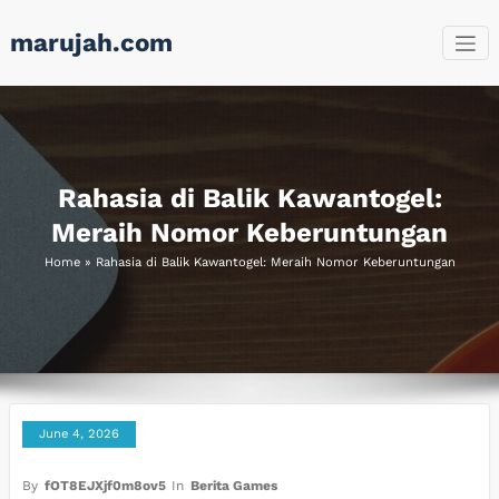
Skip
marujah.com
to
content
Rahasia di Balik Kawantogel:
Meraih Nomor Keberuntungan
Home
»
Rahasia di Balik Kawantogel: Meraih Nomor Keberuntungan
June 4, 2026
By
fOT8EJXjf0m8ov5
In
Berita Games