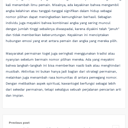
kali menambah ilmu pemain. Misalnya, ada keyakinan bahwa mengambil
angka kelahiran atau tanggal-tanggal signifikan dalam hidup sebagai
nomor pilihan dapat meningkatkan kemungkinan berhasil. Sebagian
individu juga meyakini bahwa kombinasi angka yang sering muncul
dengan jumlah tinggi sebaiknya diwaspadai, karena diyakini telah "jenuh"
dan tidak memberikan keberuntungan. Keyakinan ini menciptakan
hubungan emosi yang erat antara pemain dan angka yang mereka pilih.
Masyarakat permainan togel juga seringkali menggunakan tradisi atau
nyanyian sebelum bermain nomor pilihan mereka. Ada yang meyakini
bahwa langkah-langkah ini bisa memberikan nasib baik atau menghindari
musibah. Aktivitas ini bukan hanya jadi bagian dari strategi permainan,
melainkan juga menambah rasa komunitas di antara pemegang nomor.
Dengan melibatkan aspek spiritual, kawantogel berfungsi sebagai lebih
dari sekedar permainan, tetapi sekaligus sebuah perjalanan pencarian arti
dan impian.
Previous post