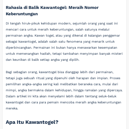
Rahasia di Balik Kawantogel: Meraih Nomor
Keberuntungan
Di tengah hiruk-pikuk kehidupan modern, sejumlah orang yang saat ini
mencari cara untuk meraih keberuntungan, salah satunya melalui
permainan angka. Kawan togel, atau yang dikenal di kalangan penggemar
sebagai kawantogel, adalah salah satu fenomena yang menarik untuk
diperbincangkan. Permainan ini bukan hanya menawarkan kesempatan
untuk memenangkan hadiah, tetapi tambahan menyimpan banyak misteri
dan keunikan di balik setiap angka yang dipilih.
Bagi sebagian orang, kawantogel bisa dianggap lebih dari permainan,
tetapi juga sebuah ritual yang dipenuhi oleh harapan dan impian. Proses
pemilihan angka-angka sering kali melibatkan beraneka cara, mulai dari
mimpi, angka bermakna dalam kehidupan, hingga ramalan yang dipercaya.
Dalam artikel ini kita akan menyelami lebih dalam tentang seluk-beluk
kawantogel dan cara para pemain mencoba meraih angka keberuntungan
mereka.
Apa Itu Kawantogel?