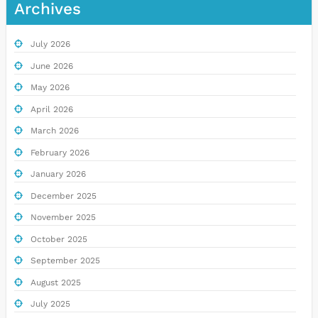
Archives
July 2026
June 2026
May 2026
April 2026
March 2026
February 2026
January 2026
December 2025
November 2025
October 2025
September 2025
August 2025
July 2025