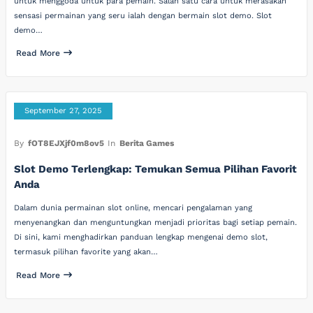
untuk menggoda untuk para pemain. Salah satu cara untuk merasakan
sensasi permainan yang seru ialah dengan bermain slot demo. Slot
demo…
Read More
September 27, 2025
By
fOT8EJXjf0m8ov5
In
Berita Games
Slot Demo Terlengkap: Temukan Semua Pilihan Favorit
Anda
Dalam dunia permainan slot online, mencari pengalaman yang
menyenangkan dan menguntungkan menjadi prioritas bagi setiap pemain.
Di sini, kami menghadirkan panduan lengkap mengenai demo slot,
termasuk pilihan favorite yang akan…
Read More