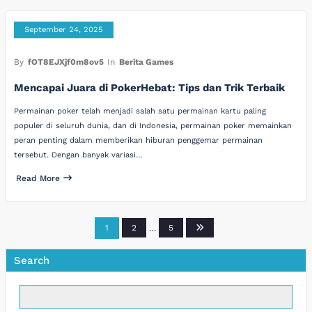
September 24, 2025
By
fOT8EJXjf0m8ov5
In
Berita Games
Mencapai Juara di PokerHebat: Tips dan Trik Terbaik
Permainan poker telah menjadi salah satu permainan kartu paling
populer di seluruh dunia, dan di Indonesia, permainan poker memainkan
peran penting dalam memberikan hiburan penggemar permainan
tersebut. Dengan banyak variasi…
Read More
Posts
1
2
…
5
pagination
Search