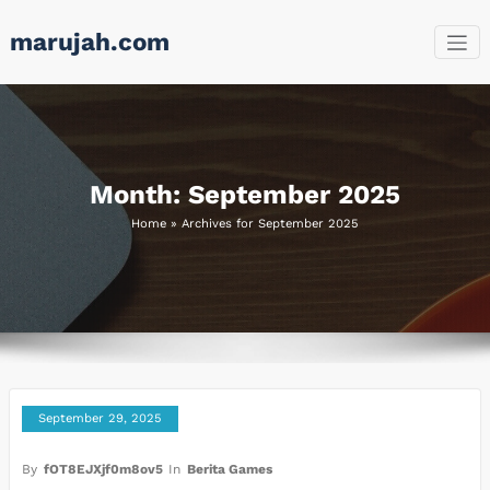
Skip
marujah.com
to
content
Month:
September 2025
Home
»
Archives for September 2025
September 29, 2025
By
fOT8EJXjf0m8ov5
In
Berita Games