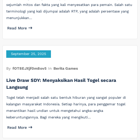
sejumlah mitos dan fakta yang kali menyesatkan para pemain. Salah satu
terminologi yang kali dijumpai adalah RTP, yang adalah persentase yang
menunjukkan…
Read More
September 25, 2025
By
fOT8EJXjf0m8ov5
In
Berita Games
Live Draw SDY: Menyaksikan Hasil Togel secara
Langsung
Togel telah menjadi salah satu bentuk hiburan yang sangat populer di
kalangan masyarakat Indonesia. Setiap harinya, para penggemar togel
menantikan hasil undian untuk mengetahui angka-angka
keberuntungannya. Bagi mereka yang mengikuti…
Read More