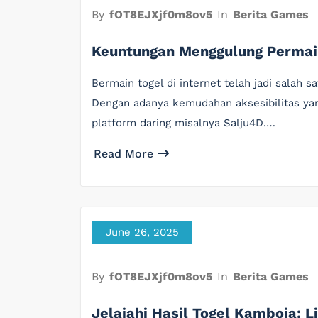
By
fOT8EJXjf0m8ov5
In
Berita Games
Keuntungan Menggulung Permain
Bermain togel di internet telah jadi salah s
Dengan adanya kemudahan aksesibilitas yan
platform daring misalnya Salju4D.…
Read More
June 26, 2025
By
fOT8EJXjf0m8ov5
In
Berita Games
Jelajahi Hasil Togel Kamboja: 