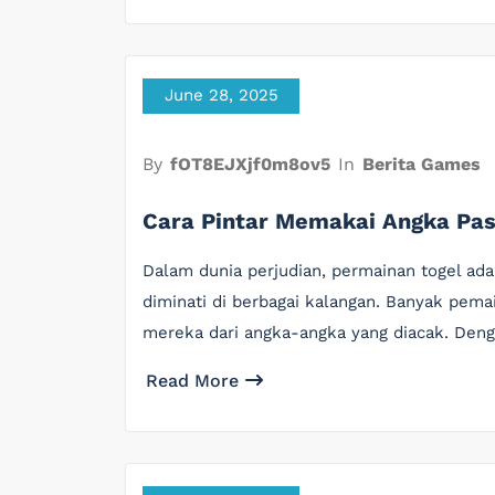
June 28, 2025
By
fOT8EJXjf0m8ov5
In
Berita Games
Cara Pintar Memakai Angka Pas
Dalam dunia perjudian, permainan togel ad
diminati di berbagai kalangan. Banyak pem
mereka dari angka-angka yang diacak. Den
Read More