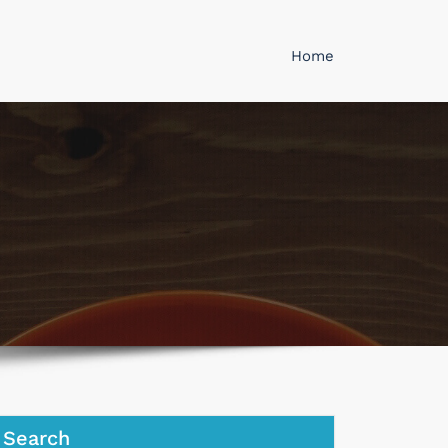
Home
Search