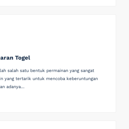
aran Togel
alah salah satu bentuk permainan yang sangat
ain yang tertarik untuk mencoba keberuntungan
gan adanya…