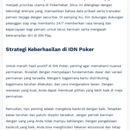
menjadi prioritas utama di Pokerhebat. Situs ini dilengkapi dengan
teknologi enkripsi yang, memastikan bahwa data pribadi serta transaksi
pemain terjaga dengan securitas. Di samping itu, tim dukungan dukungan
pelanggan siap siap membantu 24/7 memberikan rasa tenang dan
kepercayaan bagi pemain untuk terus bermain serta mengasah
keterampilan diri di IDN Play.
Strategi Keberhasilan di IDN Poker
Untuk meraih hasil positif di IDN Poker, penting agar memahami nuansa
permainan. Mulailah dengan mempelajari fundamentals dasar dan variasi
permainan yang tersedia. Mengerti bagaimana kartu distributing,
bagaimana taruhan dilakukan, dan cara menganalisis lawan. Dengan
wawasan yang kuat, Anda dapat membuat pilihan yang lebih baik di meja
permainan.
Kemudian, tips penting adalah mengelola bankroll dengan baik. Tetapkan
batas taruhan dan patuhi disiplin tersebut. Jangan pernah bermain
dengan uang yang Anda tidak mampu kehilangan. Dengan pengelolaan
bankroll yang baik, Anda bisa menghindari tekanan emosional dan tetap