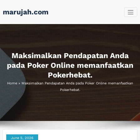
Skip
marujah.com
to
content
Maksimalkan Pendapatan Anda
pada Poker Online memanfaatkan
Pokerhebat.
Home
»
Maksimalkan Pendapatan Anda pada Poker Online memanfaatkan
Pokerhebat.
June 5, 2026