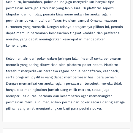
Selain itu, kemudahan, poker online juga menyediakan banyak tipe
permainan serta jenis taruhan yang lebih luas. Di platform seperti
idnpoker dan idn play, pemain bisa menemukan beraneka ragam
permainan poker, mulai dari Texas Hold’em sampai Omaha, maupun
turnamen yang menarik. Dengan adanya beragamnya pilihan ini, pemain
dapat memilih permainan berdasarkan tingkat keahlian dan preferensi
mereka, yang dapat meningkatkan kesempatan mendapatkan
kemenangan.
Kelebihan lain dari poker dalam jaringan ialah insentif serta penawaran
menarik yang sering ditawarkan oleh platform poker hebat. Platform
tersebut menyediakan beraneka ragam bonus pendaftaran, cashback,
serta program loyalitas yang dapat memperbesar hasil para pemain.
Dengan memanfaatkan aneka ragam penawaran tersebut, mereka tidak
hanya bisa meningkatkan jumlah uang milik mereka, tetapi juga
memperluas durasi bermain dan kesempatan agar memenangkan
permainan. Semua ini menjadikan permainan poker secara daring sebagai
pilihan yang amat menguntungkan bagi para pecinta poker.