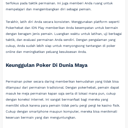
terfokus pada taktik permainan. Ini juga memberi Anda ruang untuk
mempelajari dan mengembangkan diri sebagai pemain.
Terakhir, latih diri Anda secara konsisten. Menggunakan platform seperti
Pokerhebat dan IDN Play memberikan Anda kesempatan untuk bermain
dengan beragam jenis pemain. Luangkan waktu untuk latihan, uji berbagai
taktik, dan evaluasi permainan Anda sendiri. Dengan pengalaman yang
cukup, Anda sudah lebih siap untuk menyongsong tantangan di poker
online dan meningkatkan peluang kesuksesan Anda.
Keunggulan Poker Di Dunia Maya
Permainan poker secara daring memberikan kemudahan yang tidak bisa
dilampaui dari permainan tradisional. Dengan pokerhebat, pemain dapat
masuk ke meja permainan kapan saja serta di lokasi mana pun, cukup
dengan koneksi internet. Ini sangat bermanfaat bagi mereka yang
memiliki sibuk karena para pemain tidak perlu pergi pergi ke kasino fisik.
Cukup dengan smartphone maupun komputer, mereka bisa menikmati
keseruan bermain yang dan menguntungkan.