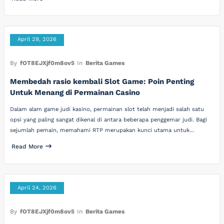
April 29, 2026
By
fOT8EJXjf0m8ov5
In
Berita Games
Membedah rasio kembali Slot Game: Poin Penting
Untuk Menang di Permainan Casino
Dalam alam game judi kasino, permainan slot telah menjadi salah satu
opsi yang paling sangat dikenal di antara beberapa penggemar judi. Bagi
sejumlah pemain, memahami RTP merupakan kunci utama untuk…
Read More
April 24, 2026
By
fOT8EJXjf0m8ov5
In
Berita Games