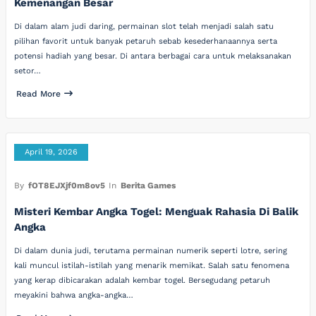
Kemenangan Besar
Di dalam alam judi daring, permainan slot telah menjadi salah satu
pilihan favorit untuk banyak petaruh sebab kesederhanaannya serta
potensi hadiah yang besar. Di antara berbagai cara untuk melaksanakan
setor…
Read More
April 19, 2026
By
fOT8EJXjf0m8ov5
In
Berita Games
Misteri Kembar Angka Togel: Menguak Rahasia Di Balik
Angka
Di dalam dunia judi, terutama permainan numerik seperti lotre, sering
kali muncul istilah-istilah yang menarik memikat. Salah satu fenomena
yang kerap dibicarakan adalah kembar togel. Bersegudang petaruh
meyakini bahwa angka-angka…