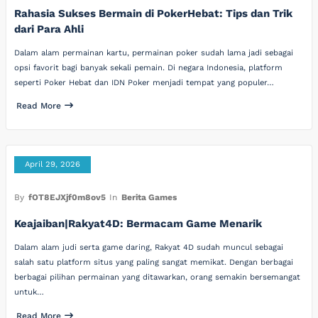
Rahasia Sukses Bermain di PokerHebat: Tips dan Trik
dari Para Ahli
Dalam alam permainan kartu, permainan poker sudah lama jadi sebagai
opsi favorit bagi banyak sekali pemain. Di negara Indonesia, platform
seperti Poker Hebat dan IDN Poker menjadi tempat yang populer…
Read More
April 29, 2026
By
fOT8EJXjf0m8ov5
In
Berita Games
Keajaiban|Rakyat4D: Bermacam Game Menarik
Dalam alam judi serta game daring, Rakyat 4D sudah muncul sebagai
salah satu platform situs yang paling sangat memikat. Dengan berbagai
berbagai pilihan permainan yang ditawarkan, orang semakin bersemangat
untuk…
Read More