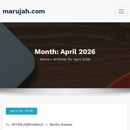
Skip
marujah.com
to
content
Month:
April 2026
Home
»
Archives for April 2026
April 30, 2026
By
fOT8EJXjf0m8ov5
In
Berita Games