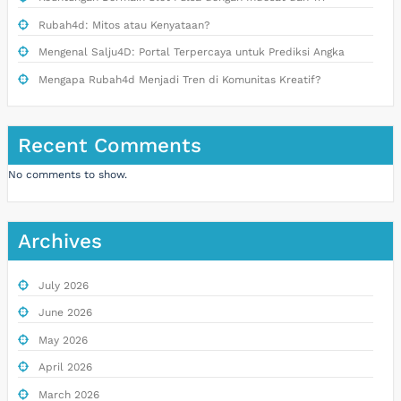
Rubah4d: Mitos atau Kenyataan?
Mengenal Salju4D: Portal Terpercaya untuk Prediksi Angka
Mengapa Rubah4d Menjadi Tren di Komunitas Kreatif?
Recent Comments
No comments to show.
Archives
July 2026
June 2026
May 2026
April 2026
March 2026