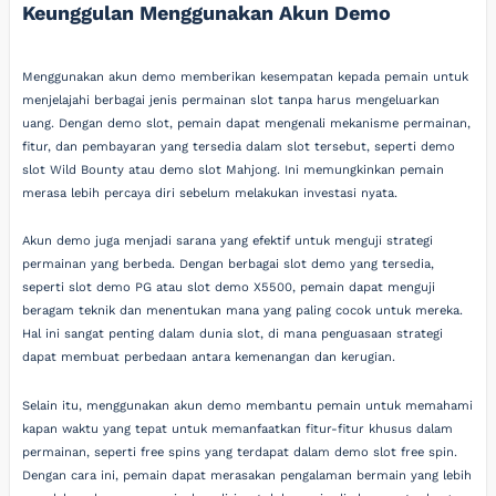
Keunggulan Menggunakan Akun Demo
Menggunakan akun demo memberikan kesempatan kepada pemain untuk
menjelajahi berbagai jenis permainan slot tanpa harus mengeluarkan
uang. Dengan demo slot, pemain dapat mengenali mekanisme permainan,
fitur, dan pembayaran yang tersedia dalam slot tersebut, seperti demo
slot Wild Bounty atau demo slot Mahjong. Ini memungkinkan pemain
merasa lebih percaya diri sebelum melakukan investasi nyata.
Akun demo juga menjadi sarana yang efektif untuk menguji strategi
permainan yang berbeda. Dengan berbagai slot demo yang tersedia,
seperti slot demo PG atau slot demo X5500, pemain dapat menguji
beragam teknik dan menentukan mana yang paling cocok untuk mereka.
Hal ini sangat penting dalam dunia slot, di mana penguasaan strategi
dapat membuat perbedaan antara kemenangan dan kerugian.
Selain itu, menggunakan akun demo membantu pemain untuk memahami
kapan waktu yang tepat untuk memanfaatkan fitur-fitur khusus dalam
permainan, seperti free spins yang terdapat dalam demo slot free spin.
Dengan cara ini, pemain dapat merasakan pengalaman bermain yang lebih