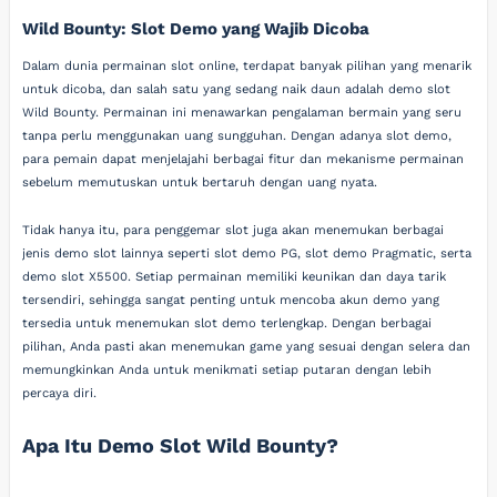
Wild Bounty: Slot Demo yang Wajib Dicoba
Dalam dunia permainan slot online, terdapat banyak pilihan yang menarik
untuk dicoba, dan salah satu yang sedang naik daun adalah demo slot
Wild Bounty. Permainan ini menawarkan pengalaman bermain yang seru
tanpa perlu menggunakan uang sungguhan. Dengan adanya slot demo,
para pemain dapat menjelajahi berbagai fitur dan mekanisme permainan
sebelum memutuskan untuk bertaruh dengan uang nyata.
Tidak hanya itu, para penggemar slot juga akan menemukan berbagai
jenis demo slot lainnya seperti slot demo PG, slot demo Pragmatic, serta
demo slot X5500. Setiap permainan memiliki keunikan dan daya tarik
tersendiri, sehingga sangat penting untuk mencoba akun demo yang
tersedia untuk menemukan slot demo terlengkap. Dengan berbagai
pilihan, Anda pasti akan menemukan game yang sesuai dengan selera dan
memungkinkan Anda untuk menikmati setiap putaran dengan lebih
percaya diri.
Apa Itu Demo Slot Wild Bounty?