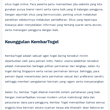
situs togel online. Para peserta perlu memastikan jika website yang kita
gunakan punya lisensi resmi serta nama baik yang di kalangan pengguna.
Dengan sejumlah situs yang bermunculan, penting untuk melakukan
penelitian sebelumnya melakukan pendaftaran. Situs yang tepercaya
biasanya akan menyediakan informasi yang tentang syarat serta aturan,
serta menangani pengguna dengan baik.
Keunggulan KembarTogel
KembarTogel adalah sebuah agen togel daring tersebut minim
diperbutkan oleh para pemain lotto. Faktor utama kelebihan tersebut
adalah menawarkan berbagai pilihan permainan dari lengkap, selain itu
togel daring Singapore serta variasi permainan lainnya. Sehingga, para
pemain dapat menentukan jenis permainan sesuai dari preferensi sendiri,
sehingga memberi pengalaman bermain yang ragam serta menyenangkan.
Selain itu, Kembar Togel dikenal memiliki sistem pertahanan yang baik.
Dengan memanfaatkan inovasi modern untuk melindungi data dan
perputaran dana para pengguna, Kembar Togel memastikan bahwa semua
anggota bisa bermain secara nyaman tanpa ada khawatir akan kebocoran