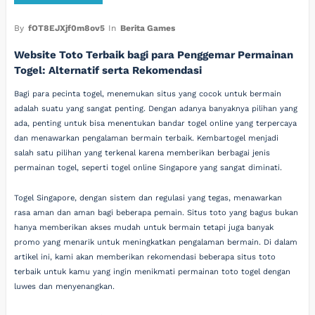
By
fOT8EJXjf0m8ov5
In
Berita Games
Website Toto Terbaik bagi para Penggemar Permainan
Togel: Alternatif serta Rekomendasi
Bagi para pecinta togel, menemukan situs yang cocok untuk bermain
adalah suatu yang sangat penting. Dengan adanya banyaknya pilihan yang
ada, penting untuk bisa menentukan bandar togel online yang terpercaya
dan menawarkan pengalaman bermain terbaik. Kembartogel menjadi
salah satu pilihan yang terkenal karena memberikan berbagai jenis
permainan togel, seperti togel online Singapore yang sangat diminati.
Togel Singapore, dengan sistem dan regulasi yang tegas, menawarkan
rasa aman dan aman bagi beberapa pemain. Situs toto yang bagus bukan
hanya memberikan akses mudah untuk bermain tetapi juga banyak
promo yang menarik untuk meningkatkan pengalaman bermain. Di dalam
artikel ini, kami akan memberikan rekomendasi beberapa situs toto
terbaik untuk kamu yang ingin menikmati permainan toto togel dengan
luwes dan menyenangkan.