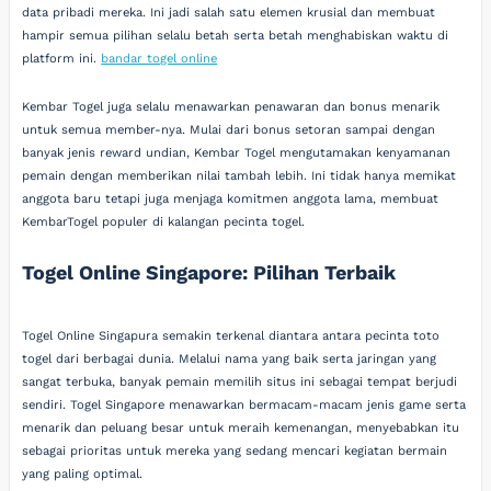
data pribadi mereka. Ini jadi salah satu elemen krusial dan membuat
hampir semua pilihan selalu betah serta betah menghabiskan waktu di
platform ini.
bandar togel online
Kembar Togel juga selalu menawarkan penawaran dan bonus menarik
untuk semua member-nya. Mulai dari bonus setoran sampai dengan
banyak jenis reward undian, Kembar Togel mengutamakan kenyamanan
pemain dengan memberikan nilai tambah lebih. Ini tidak hanya memikat
anggota baru tetapi juga menjaga komitmen anggota lama, membuat
KembarTogel populer di kalangan pecinta togel.
Togel Online Singapore: Pilihan Terbaik
Togel Online Singapura semakin terkenal diantara antara pecinta toto
togel dari berbagai dunia. Melalui nama yang baik serta jaringan yang
sangat terbuka, banyak pemain memilih situs ini sebagai tempat berjudi
sendiri. Togel Singapore menawarkan bermacam-macam jenis game serta
menarik dan peluang besar untuk meraih kemenangan, menyebabkan itu
sebagai prioritas untuk mereka yang sedang mencari kegiatan bermain
yang paling optimal.