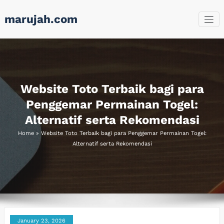
Skip
marujah.com
to
content
Website Toto Terbaik bagi para
Penggemar Permainan Togel:
Alternatif serta Rekomendasi
Home
»
Website Toto Terbaik bagi para Penggemar Permainan Togel:
Alternatif serta Rekomendasi
January 23, 2026