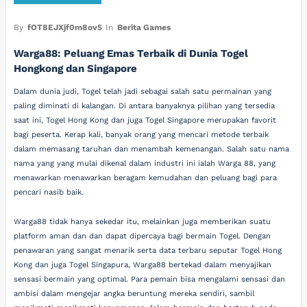
By
fOT8EJXjf0m8ov5
In
Berita Games
Warga88: Peluang Emas Terbaik di Dunia Togel
Hongkong dan Singapore
Dalam dunia judi, Togel telah jadi sebagai salah satu permainan yang
paling diminati di kalangan. Di antara banyaknya pilihan yang tersedia
saat ini, Togel Hong Kong dan juga Togel Singapore merupakan favorit
bagi peserta. Kerap kali, banyak orang yang mencari metode terbaik
dalam memasang taruhan dan menambah kemenangan. Salah satu nama
nama yang yang mulai dikenal dalam industri ini ialah Warga 88, yang
menawarkan menawarkan beragam kemudahan dan peluang bagi para
pencari nasib baik.
Warga88 tidak hanya sekedar itu, melainkan juga memberikan suatu
platform aman dan dan dapat dipercaya bagi bermain Togel. Dengan
penawaran yang sangat menarik serta data terbaru seputar Togel Hong
Kong dan juga Togel Singapura, Warga88 bertekad dalam menyajikan
sensasi bermain yang optimal. Para pemain bisa mengalami sensasi dan
ambisi dalam mengejar angka beruntung mereka sendiri, sambil