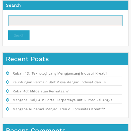
Search
Search
Recent Posts
Rubah 4D: Teknologi yang Mengguncang Industri Kreatif
Keuntungan Bermain Slot Pulsa dengan Indosat dan Tri
Rubah4d: Mitos atau Kenyataan?
Mengenal Salju4D: Portal Terpercaya untuk Prediksi Angka
Mengapa Rubah4d Menjadi Tren di Komunitas Kreatif?
Recent Comments