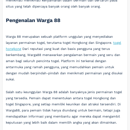
menikmati menikmati kenyamanan dalam bermain dan bertaruh pada
situs yang telah dipercaya banyak orang oleh banyak orang.
Pengenalan Warga 88
Warga 88 merupakan sebuah platform unggulan yang menyediakan
layanan permainan togel, terutama togel Hongkong dan Singapore.
togel
hongkong
Dari reputasi yang kuat dan basis pengguna yang terus
berkembang, Warga88 menawarkan pengalaman bermain yang seru dan
aman bagi seluruh pencinta togel. Platform ini terkenal dengan
antarmuka yang ramah pengguna, yang memudahkan pemain untuk
dengan mudah berpindah-pindah dan menikmati permainan yang disukai
sukai.
Salah satu keunggulan Warga 88 adalah banyaknya jenis permainan togel
yang tersedia. Pemain dapat menentukan antara togel Hongkong dan
togel Singapore, yang setiap memiliki keunikan dan atraksi tersendiri. Di
Warga88, para pemain tidak hanya diundang untuk bermain, tetapi juga
mendapatkan informasi yang membantu agar mereka dapat mengambil
keputusan yang lebih baik dalam memilih angka yang akan dimainkan.