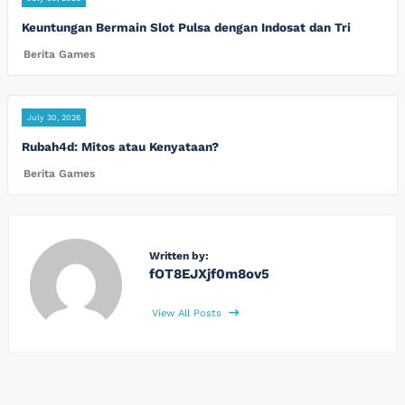
Keuntungan Bermain Slot Pulsa dengan Indosat dan Tri
Berita Games
July 30, 2026
Rubah4d: Mitos atau Kenyataan?
Berita Games
Written by:
fOT8EJXjf0m8ov5
View All Posts