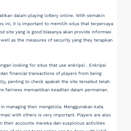
tikan dalam playing lottery online. With semakin
ni, it is important to memilih situs that terpercaya
od site yang is good biasanya akan provide informasi
s well as the measures of security yang they terapkan
ngan looking for situs that use enkripsi . Enkripsi
an financial transactions of players from being
lly, penting to check apakah the site tersebut telah
ure fairness memastikan keadilan dalam permainan.
us in managing their mengelola. Menggunakan kata
masi with others is very important. Players are also
n their accounts mereka dan suspicious activities