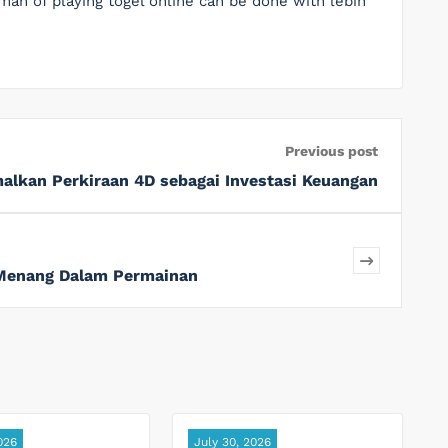
aman of playing togel online can be done with lebih
Previous post
kan Perkiraan 4D sebagai Investasi Keuangan
 Menang Dalam Permainan
026
July 30, 2026