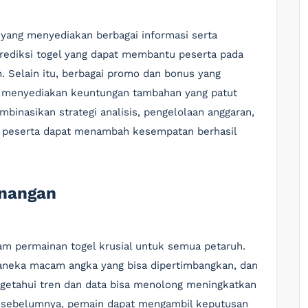
g yang menyediakan berbagai informasi serta
rediksi togel yang dapat membantu peserta pada
. Selain itu, berbagai promo dan bonus yang
at menyediakan keuntungan tambahan yang patut
nasikan strategi analisis, pengelolaan anggaran,
, peserta dapat menambah kesempatan berhasil
nangan
 permainan togel krusial untuk semua petaruh.
aneka macam angka yang bisa dipertimbangkan, dan
getahui tren dan data bisa menolong meningkatkan
l sebelumnya, pemain dapat mengambil keputusan