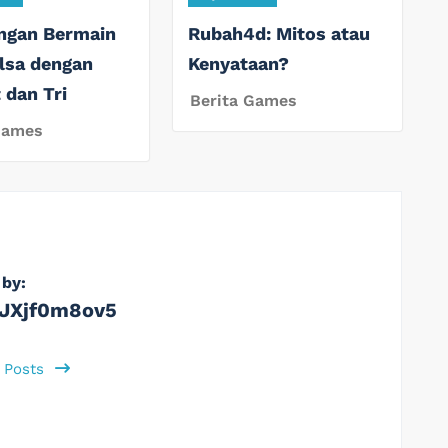
ngan Bermain
Rubah4d: Mitos atau
lsa dengan
Kenyataan?
 dan Tri
Berita Games
Games
 by:
JXjf0m8ov5
l Posts