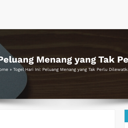
: Peluang Menang yang Tak P
ome
»
Togel Hari Ini: Peluang Menang yang Tak Perlu Dilewatk