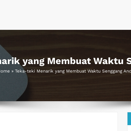
narik yang Membuat Waktu 
Home
»
Teka-teki Menarik yang Membuat Waktu Senggang An