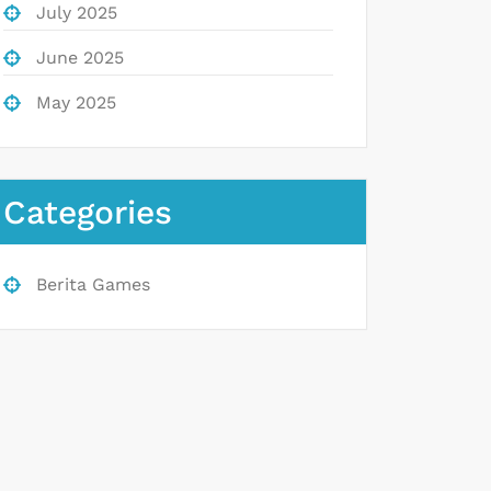
July 2025
June 2025
May 2025
Categories
Berita Games