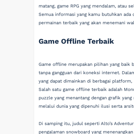
matang, game RPG yang mendalam, atau sek
Semua informasi yang kamu butuhkan ada di
permainan terbaik yang akan menemani wak
Game Offline Terbaik
Game offline merupakan pilihan yang baik 
tanpa gangguan dari koneksi internet. Dala
yang dapat dimainkan di berbagai platform,
Salah satu game offline terbaik adalah 
puzzle yang menantang dengan grafik yan
melalui dunia yang dipenuhi ilusi serta arsi
Di samping itu, judul seperti Alto’s Advent
pengalaman snowboard yang menenangkan da