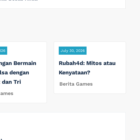
026
July 30, 2026
ngan Bermain
Rubah4d: Mitos atau
lsa dengan
Kenyataan?
 dan Tri
Berita Games
Games