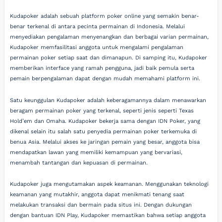
Kudapoker adalah sebuah platform poker online yang semakin benar-
benar terkenal di antara pecinta permainan di Indonesia. Melalui
menyediakan pengalaman menyenangkan dan berbagai varian permainan,
Kudapoker memfasilitasi anggota untuk mengalami pengalaman
permainan poker setiap saat dan dimanapun. Di samping itu, Kudapoker
memberikan interface yang ramah pengguna, jadi baik pemula serta
pemain berpengalaman dapat dengan mudah memahami platform ini.
Satu keunggulan Kudapoker adalah keberagamannya dalam menawarkan
beragam permainan poker yang terkenal, seperti jenis seperti Texas
Hold’em dan Omaha. Kudapoker bekerja sama dengan IDN Poker, yang
dikenal selain itu salah satu penyedia permainan poker terkemuka di
benua Asia. Melalui akses ke jaringan pemain yang besar, anggota bisa
mendapatkan lawan yang memiliki kemampuan yang bervariasi,
menambah tantangan dan kepuasan di permainan.
Kudapoker juga mengutamakan aspek keamanan. Menggunakan teknologi
keamanan yang mutakhir, anggota dapat menikmati tenang saat
melakukan transaksi dan bermain pada situs ini. Dengan dukungan
dengan bantuan IDN Play, Kudapoker memastikan bahwa setiap anggota