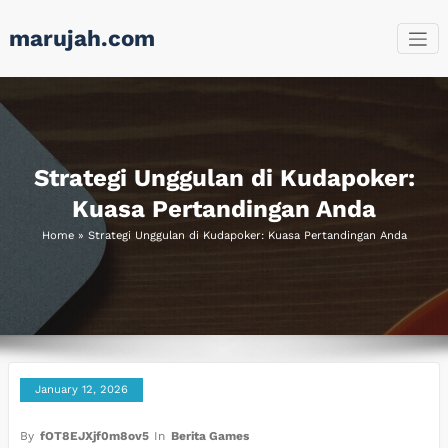
Skip
marujah.com
to
content
Strategi Unggulan di Kudapoker:
Kuasa Pertandingan Anda
Home
»
Strategi Unggulan di Kudapoker: Kuasa Pertandingan Anda
January 12, 2026
By
fOT8EJXjf0m8ov5
In
Berita Games