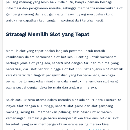
peluang menang yang lebih baik. Selain itu, banyak pemain berbagi
informasi dan pengalaman mereka, sehingga membantu menemukan slot
gampang menang dan slot gampang maxwin, yang merupakan kunci
untuk mendapatkan keuntungan maksimal dari taruhan kecil.
Strategi Memilih Slot yang Tepat
Memilih slot yang tepat adalah langkah pertama untuk meraih
kesuksesan dalam permainan slot bet kecil. Penting untuk memahami
berbagai jenis slot yang ada, seperti slot dengan taruhan minimal yang
bervariasi, dari slot bet 100 hingga slot bet 500. Setiap jenis slot memiliki
karakteristik dan tingkat pengembalian yang berbeda-beda, sehingga
pemain perlu melakukan riset mendalam untuk menemukan slot yang
paling sesuai dengan gaya bermain dan anggaran mereka.
Salah satu kriteria utama dalam memilih slot adalah RTP atau Return to
Player. Slot dengan RTP tinggi, seperti slot gacor dan slot gampang
menang, sering kali memberikan peluang lebih besar untuk meraih
kemenangan. Pemain juga harus memperhatikan frekuensi hit dari slot
tersebut, yang akan mempengaruhi seberapa sering mereka bisa