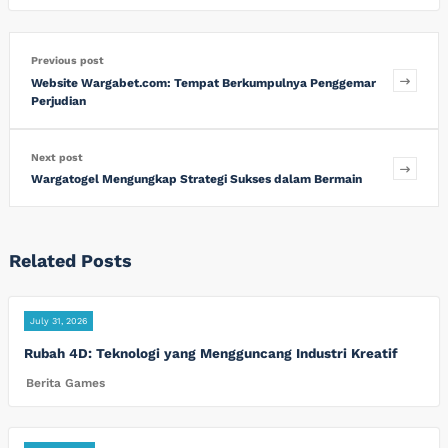
Previous post
Website Wargabet.com: Tempat Berkumpulnya Penggemar
Perjudian
Next post
Wargatogel Mengungkap Strategi Sukses dalam Bermain
Related Posts
July 31, 2026
Rubah 4D: Teknologi yang Mengguncang Industri Kreatif
Berita Games