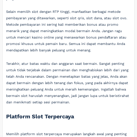
Selain memilih slot dengan RTP tinggi, manfaatkan berbagai metode
pembayaran yang ditawarkan, seperti slot qris, slot dana, atau slot ovo.
Metode pembayaran ini sering kali memberikan bonus atau promo
menarik yang dapat meningkatkan modal bermain Anda. Jangan ragu
untuk mencari kasino online yang menawarkan bonus pendaftaran atau
promosi khusus untuk pemain baru. Semua ini dapat membantu Anda
mendapatkan lebih banyak peluang untuk menang.
Terakhir, atur batas waktu dan anggaran saat bermain. Sangat penting
untuk tidak terjebak dalam permainan dan menghabiskan lebih dari yang
telah Anda rencanakan. Dengan menetapkan batas yang jelas, Anda akan
dapat bermain dengan lebih tenang dan fokus, yang pada akhirnya dapat
meningkatkan peluang Anda untuk meraih kemenangan. Ingatlah bahwa
bermain slot haruslah menyenangkan, jadi jangan lupa untuk beristirahat
dan menikmati setiap sesi permainan.
Platform Slot Terpercaya
Memilih platform slot terpercaya merupakan langkah awal yang penting