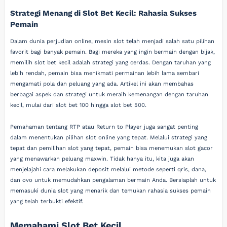
Strategi Menang di Slot Bet Kecil: Rahasia Sukses
Pemain
Dalam dunia perjudian online, mesin slot telah menjadi salah satu pilihan
favorit bagi banyak pemain. Bagi mereka yang ingin bermain dengan bijak,
memilih slot bet kecil adalah strategi yang cerdas. Dengan taruhan yang
lebih rendah, pemain bisa menikmati permainan lebih lama sembari
mengamati pola dan peluang yang ada. Artikel ini akan membahas
berbagai aspek dan strategi untuk meraih kemenangan dengan taruhan
kecil, mulai dari slot bet 100 hingga slot bet 500.
Pemahaman tentang RTP atau Return to Player juga sangat penting
dalam menentukan pilihan slot online yang tepat. Melalui strategi yang
tepat dan pemilihan slot yang tepat, pemain bisa menemukan slot gacor
yang menawarkan peluang maxwin. Tidak hanya itu, kita juga akan
menjelajahi cara melakukan deposit melalui metode seperti qris, dana,
dan ovo untuk memudahkan pengalaman bermain Anda. Bersiaplah untuk
memasuki dunia slot yang menarik dan temukan rahasia sukses pemain
yang telah terbukti efektif.
Memahami Slot Bet Kecil