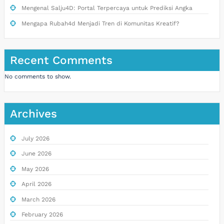
Mengenal Salju4D: Portal Terpercaya untuk Prediksi Angka
Mengapa Rubah4d Menjadi Tren di Komunitas Kreatif?
Recent Comments
No comments to show.
Archives
July 2026
June 2026
May 2026
April 2026
March 2026
February 2026