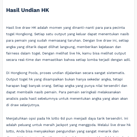
Hasil Undian HK
Hasil live draw HK adalah momen yang dinanti-nanti para para pecinta
togel Hongkong. Setiap satu output yang keluar dapat menentukan nasib
para pemain yang sudah memasang taruhan. Dengan live draw ini, setiap
angka yang ditarik dapat dilihat langsung, memberikan kejelasan dan
fairness dalam togel. Dengan melihat live hk, kamu bisa melihat output
secara real-time dan memastikan bahwa setiap lomba terjadi dengan adil.
Di Hongkong Pools, proses undian dijalankan secara sangat sistematis.
Output togel hk yang disampaikan bukan hanya sekedar angka, tetapi
harapan bagi banyak orang. Setiap angka yang punya nilai tersendiri dan
dapat membalik nasib pemain. Para pemain seringkali melaksanakan
analisis pada hasil sebelumnya untuk menentukan angka yang akan akan
di draw selanjutnya.
Menjatuhkan opsi pada hk lotto 6d pun menjadi daya tarik tersendiri. Ini
adalah peluang untuk meraih jackpot yang menggoda. Melalui live draw hk
lotto, Anda bisa menyaksikan pengundian yang sangat menarik dan