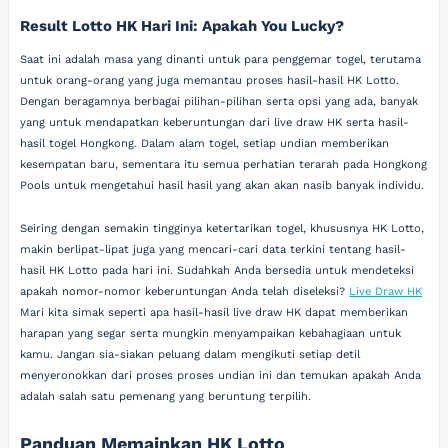
Result Lotto HK Hari Ini: Apakah You Lucky?
Saat ini adalah masa yang dinanti untuk para penggemar togel, terutama
untuk orang-orang yang juga memantau proses hasil-hasil HK Lotto.
Dengan beragamnya berbagai pilihan-pilihan serta opsi yang ada, banyak
yang untuk mendapatkan keberuntungan dari live draw HK serta hasil-
hasil togel Hongkong. Dalam alam togel, setiap undian memberikan
kesempatan baru, sementara itu semua perhatian terarah pada Hongkong
Pools untuk mengetahui hasil hasil yang akan akan nasib banyak individu.
Seiring dengan semakin tingginya ketertarikan togel, khususnya HK Lotto,
makin berlipat-lipat juga yang mencari-cari data terkini tentang hasil-
hasil HK Lotto pada hari ini. Sudahkah Anda bersedia untuk mendeteksi
apakah nomor-nomor keberuntungan Anda telah diseleksi?
Live Draw HK
Mari kita simak seperti apa hasil-hasil live draw HK dapat memberikan
harapan yang segar serta mungkin menyampaikan kebahagiaan untuk
kamu. Jangan sia-siakan peluang dalam mengikuti setiap detil
menyeronokkan dari proses proses undian ini dan temukan apakah Anda
adalah salah satu pemenang yang beruntung terpilih.
Panduan Memainkan HK Lotto