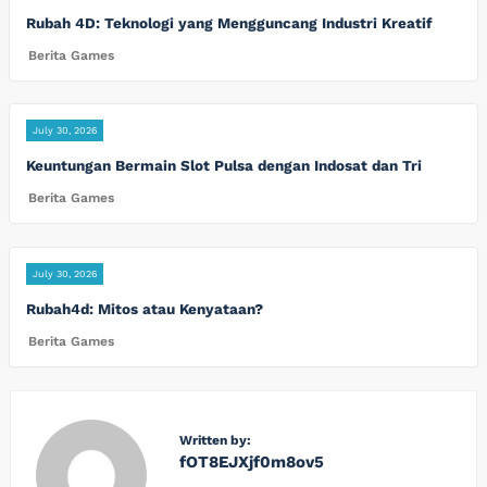
Rubah 4D: Teknologi yang Mengguncang Industri Kreatif
Berita Games
July 30, 2026
Keuntungan Bermain Slot Pulsa dengan Indosat dan Tri
Berita Games
July 30, 2026
Rubah4d: Mitos atau Kenyataan?
Berita Games
Written by:
fOT8EJXjf0m8ov5