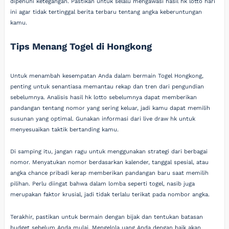
dipenuhi ketegangan. Pastikan untuk selalu mengawasi hasil hk lotto hari
ini agar tidak tertinggal berita terbaru tentang angka keberuntungan
kamu.
Tips Menang Togel di Hongkong
Untuk menambah kesempatan Anda dalam bermain Togel Hongkong,
penting untuk senantiasa memantau rekap dan tren dari pengundian
sebelumnya. Analisis hasil hk lotto sebelumnya dapat memberikan
pandangan tentang nomor yang sering keluar, jadi kamu dapat memilih
susunan yang optimal. Gunakan informasi dari live draw hk untuk
menyesuaikan taktik bertanding kamu.
Di samping itu, jangan ragu untuk menggunakan strategi dari berbagai
nomor. Menyatukan nomor berdasarkan kalender, tanggal spesial, atau
angka chance pribadi kerap memberikan pandangan baru saat memilih
pilihan. Perlu diingat bahwa dalam lomba seperti togel, nasib juga
merupakan faktor krusial, jadi tidak terlalu terikat pada nombor angka.
Terakhir, pastikan untuk bermain dengan bijak dan tentukan batasan
budget sebelum Anda mulai. Mengelola uang Anda dengan baik akan