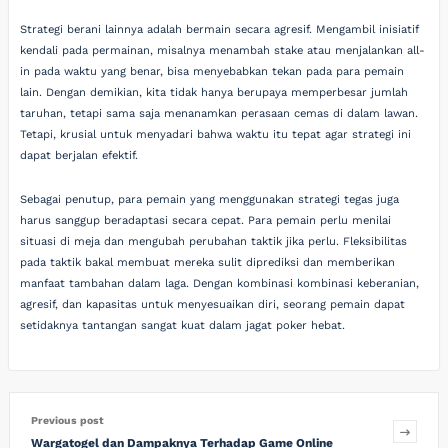
Strategi berani lainnya adalah bermain secara agresif. Mengambil inisiatif
kendali pada permainan, misalnya menambah stake atau menjalankan all-
in pada waktu yang benar, bisa menyebabkan tekan pada para pemain
lain. Dengan demikian, kita tidak hanya berupaya memperbesar jumlah
taruhan, tetapi sama saja menanamkan perasaan cemas di dalam lawan.
Tetapi, krusial untuk menyadari bahwa waktu itu tepat agar strategi ini
dapat berjalan efektif.
Sebagai penutup, para pemain yang menggunakan strategi tegas juga
harus sanggup beradaptasi secara cepat. Para pemain perlu menilai
situasi di meja dan mengubah perubahan taktik jika perlu. Fleksibilitas
pada taktik bakal membuat mereka sulit diprediksi dan memberikan
manfaat tambahan dalam laga. Dengan kombinasi kombinasi keberanian,
agresif, dan kapasitas untuk menyesuaikan diri, seorang pemain dapat
setidaknya tantangan sangat kuat dalam jagat poker hebat.
Previous post
Wargatogel dan Dampaknya Terhadap Game Online