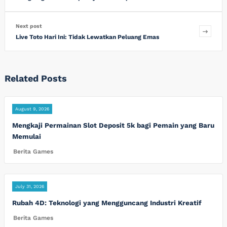
Next post
Live Toto Hari Ini: Tidak Lewatkan Peluang Emas
Related Posts
August 9, 2026
Mengkaji Permainan Slot Deposit 5k bagi Pemain yang Baru
Memulai
Berita Games
July 31, 2026
Rubah 4D: Teknologi yang Mengguncang Industri Kreatif
Berita Games