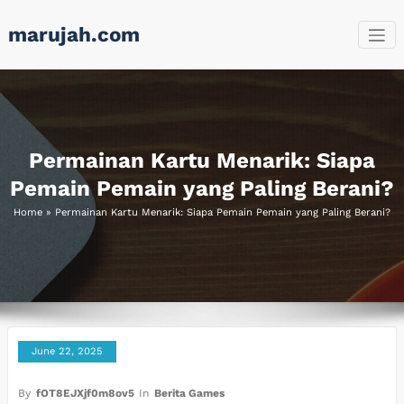
Skip
marujah.com
to
content
Permainan Kartu Menarik: Siapa
Pemain Pemain yang Paling Berani?
Home
»
Permainan Kartu Menarik: Siapa Pemain Pemain yang Paling Berani?
June 22, 2025
By
fOT8EJXjf0m8ov5
In
Berita Games