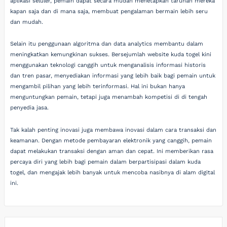
aplikasi seluler, pemain dapat secara mudah menetapkan taruhan mereka
kapan saja dan di mana saja, membuat pengalaman bermain lebih seru
dan mudah.
Selain itu penggunaan algoritma dan data analytics membantu dalam
meningkatkan kemungkinan sukses. Bersejumlah website kuda togel kini
menggunakan teknologi canggih untuk menganalisis informasi historis
dan tren pasar, menyediakan informasi yang lebih baik bagi pemain untuk
mengambil pilihan yang lebih terinformasi. Hal ini bukan hanya
menguntungkan pemain, tetapi juga menambah kompetisi di di tengah
penyedia jasa.
Tak kalah penting inovasi juga membawa inovasi dalam cara transaksi dan
keamanan. Dengan metode pembayaran elektronik yang canggih, pemain
dapat melakukan transaksi dengan aman dan cepat. Ini memberikan rasa
percaya diri yang lebih bagi pemain dalam berpartisipasi dalam kuda
togel, dan mengajak lebih banyak untuk mencoba nasibnya di alam digital
ini.