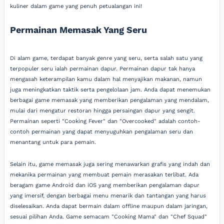
kuliner dalam game yang penuh petualangan ini!
Permainan Memasak Yang Seru
Di alam game, terdapat banyak genre yang seru, serta salah satu yang
terpopuler seru ialah permainan dapur. Permainan dapur tak hanya
mengasah keterampilan kamu dalam hal menyajikan makanan, namun
juga meningkatkan taktik serta pengelolaan jam. Anda dapat menemukan
berbagai game memasak yang memberikan pengalaman yang mendalam,
mulai dari mengatur restoran hingga persaingan dapur yang sengit.
Permainan seperti "Cooking Fever" dan "Overcooked" adalah contoh-
contoh permainan yang dapat menyuguhkan pengalaman seru dan
menantang untuk para pemain.
Selain itu, game memasak juga sering menawarkan grafis yang indah dan
mekanika permainan yang membuat pemain merasakan terlibat. Ada
beragam game Android dan iOS yang memberikan pengalaman dapur
yang imersif, dengan berbagai menu menarik dan tantangan yang harus
diselesaikan. Anda dapat bermain dalam offline maupun dalam jaringan,
sesuai pilihan Anda. Game semacam "Cooking Mama" dan "Chef Squad"