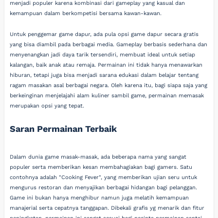
menjadi populer karena kombinasi dari gameplay yang kasual dan
kemampuan dalam berkompetisi bersama kawan-kawan.
Untuk penggemar game dapur, ada pula opsi game dapur secara gratis
yang bisa diambil pada berbagai media. Gameplay berbasis sederhana dan
menyenangkan jadi daya tarik tersendiri, membuat ideal untuk setiap
kalangan, baik anak atau remaja. Permainan ini tidak hanya menawarkan
hiburan, tetapi juga bisa menjadi sarana edukasi dalam belajar tentang
ragam masakan asal berbagai negara. Oleh karena itu, bagi siapa saja yang
berkeinginan menjelajahi alam kuliner sambil game, permainan memasak
merupakan opsi yang tepat.
Saran Permainan Terbaik
Dalam dunia game masak-masak, ada beberapa nama yang sangat
populer serta memberikan kesan membahagiakan bagi gamers. Satu
contohnya adalah "Cooking Fever", yang memberikan ujian seru untuk
mengurus restoran dan menyajikan berbagai hidangan bagi pelanggan.
Game ini bukan hanya menghibur namun juga melatih kemampuan
manajerial serta cepatnya tanggapan. Dibekali grafis yg menarik dan fitur