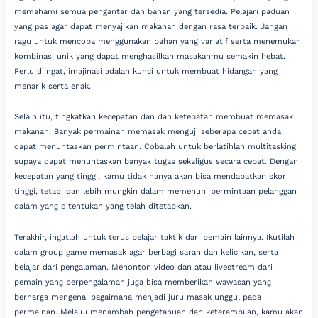
memahami semua pengantar dan bahan yang tersedia. Pelajari paduan
yang pas agar dapat menyajikan makanan dengan rasa terbaik. Jangan
ragu untuk mencoba menggunakan bahan yang variatif serta menemukan
kombinasi unik yang dapat menghasilkan masakanmu semakin hebat.
Perlu diingat, imajinasi adalah kunci untuk membuat hidangan yang
menarik serta enak.
Selain itu, tingkatkan kecepatan dan dan ketepatan membuat memasak
makanan. Banyak permainan memasak menguji seberapa cepat anda
dapat menuntaskan permintaan. Cobalah untuk berlatihlah multitasking
supaya dapat menuntaskan banyak tugas sekaligus secara cepat. Dengan
kecepatan yang tinggi, kamu tidak hanya akan bisa mendapatkan skor
tinggi, tetapi dan lebih mungkin dalam memenuhi permintaan pelanggan
dalam yang ditentukan yang telah ditetapkan.
Terakhir, ingatlah untuk terus belajar taktik dari pemain lainnya. Ikutilah
dalam group game memasak agar berbagi saran dan kelicikan, serta
belajar dari pengalaman. Menonton video dan atau livestream dari
pemain yang berpengalaman juga bisa memberikan wawasan yang
berharga mengenai bagaimana menjadi juru masak unggul pada
permainan. Melalui menambah pengetahuan dan keterampilan, kamu akan