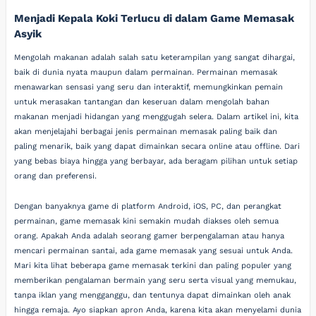
Menjadi Kepala Koki Terlucu di dalam Game Memasak
Asyik
Mengolah makanan adalah salah satu keterampilan yang sangat dihargai,
baik di dunia nyata maupun dalam permainan. Permainan memasak
menawarkan sensasi yang seru dan interaktif, memungkinkan pemain
untuk merasakan tantangan dan keseruan dalam mengolah bahan
makanan menjadi hidangan yang menggugah selera. Dalam artikel ini, kita
akan menjelajahi berbagai jenis permainan memasak paling baik dan
paling menarik, baik yang dapat dimainkan secara online atau offline. Dari
yang bebas biaya hingga yang berbayar, ada beragam pilihan untuk setiap
orang dan preferensi.
Dengan banyaknya game di platform Android, iOS, PC, dan perangkat
permainan, game memasak kini semakin mudah diakses oleh semua
orang. Apakah Anda adalah seorang gamer berpengalaman atau hanya
mencari permainan santai, ada game memasak yang sesuai untuk Anda.
Mari kita lihat beberapa game memasak terkini dan paling populer yang
memberikan pengalaman bermain yang seru serta visual yang memukau,
tanpa iklan yang mengganggu, dan tentunya dapat dimainkan oleh anak
hingga remaja. Ayo siapkan apron Anda, karena kita akan menyelami dunia