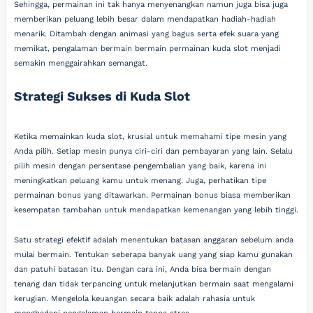
Sehingga, permainan ini tak hanya menyenangkan namun juga bisa juga
memberikan peluang lebih besar dalam mendapatkan hadiah-hadiah
menarik. Ditambah dengan animasi yang bagus serta efek suara yang
memikat, pengalaman bermain bermain permainan kuda slot menjadi
semakin menggairahkan semangat.
Strategi Sukses di Kuda Slot
Ketika memainkan kuda slot, krusial untuk memahami tipe mesin yang
Anda pilih. Setiap mesin punya ciri-ciri dan pembayaran yang lain. Selalu
pilih mesin dengan persentase pengembalian yang baik, karena ini
meningkatkan peluang kamu untuk menang. Juga, perhatikan tipe
permainan bonus yang ditawarkan. Permainan bonus biasa memberikan
kesempatan tambahan untuk mendapatkan kemenangan yang lebih tinggi.
Satu strategi efektif adalah menentukan batasan anggaran sebelum anda
mulai bermain. Tentukan seberapa banyak uang yang siap kamu gunakan
dan patuhi batasan itu. Dengan cara ini, Anda bisa bermain dengan
tenang dan tidak terpancing untuk melanjutkan bermain saat mengalami
kerugian. Mengelola keuangan secara baik adalah rahasia untuk