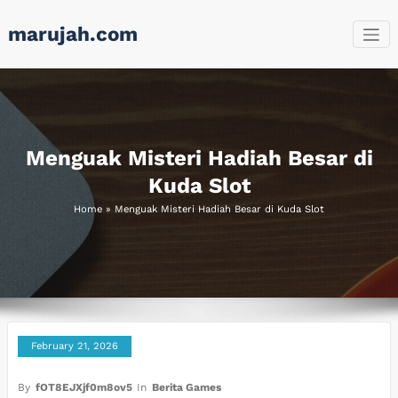
Skip
marujah.com
to
content
Menguak Misteri Hadiah Besar di
Kuda Slot
Home
»
Menguak Misteri Hadiah Besar di Kuda Slot
February 21, 2026
By
fOT8EJXjf0m8ov5
In
Berita Games