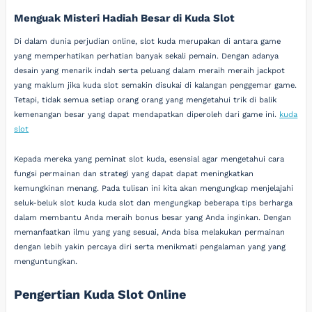
Menguak Misteri Hadiah Besar di Kuda Slot
Di dalam dunia perjudian online, slot kuda merupakan di antara game
yang memperhatikan perhatian banyak sekali pemain. Dengan adanya
desain yang menarik indah serta peluang dalam meraih meraih jackpot
yang maklum jika kuda slot semakin disukai di kalangan penggemar game.
Tetapi, tidak semua setiap orang orang yang mengetahui trik di balik
kemenangan besar yang dapat mendapatkan diperoleh dari game ini.
kuda
slot
Kepada mereka yang peminat slot kuda, esensial agar mengetahui cara
fungsi permainan dan strategi yang dapat dapat meningkatkan
kemungkinan menang. Pada tulisan ini kita akan mengungkap menjelajahi
seluk-beluk slot kuda kuda slot dan mengungkap beberapa tips berharga
dalam membantu Anda meraih bonus besar yang Anda inginkan. Dengan
memanfaatkan ilmu yang yang sesuai, Anda bisa melakukan permainan
dengan lebih yakin percaya diri serta menikmati pengalaman yang yang
menguntungkan.
Pengertian Kuda Slot Online