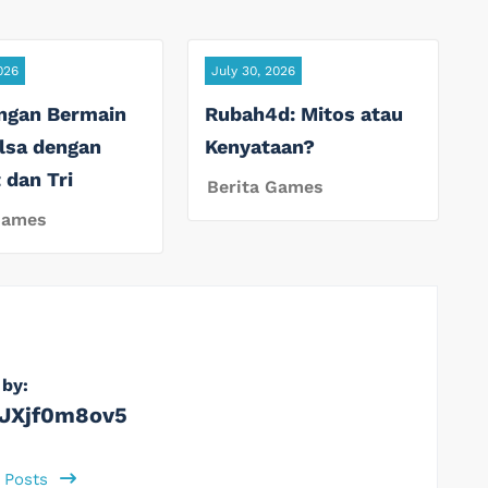
026
July 30, 2026
ngan Bermain
Rubah4d: Mitos atau
lsa dengan
Kenyataan?
 dan Tri
Berita Games
Games
 by:
JXjf0m8ov5
l Posts