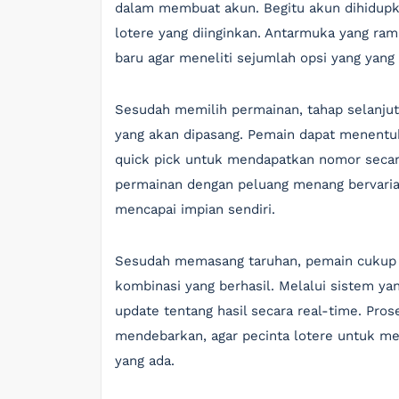
dalam membuat akun. Begitu akun dihidupk
lotere yang diinginkan. Antarmuka yang r
baru agar meneliti sejumlah opsi yang yang 
Sesudah memilih permainan, tahap selanjut
yang akan dipasang. Pemain dapat menentu
quick pick untuk mendapatkan nomor secar
permainan dengan peluang menang bervari
mencapai impian sendiri.
Sesudah memasang taruhan, pemain cukup 
kombinasi yang berhasil. Melalui sistem ya
update tentang hasil secara real-time. Pro
mendebarkan, agar pecinta lotere untuk me
yang ada.