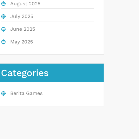
August 2025
July 2025
June 2025
May 2025
Categories
Berita Games