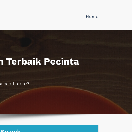
Home
 Terbaik Pecinta
ainan Lotere?
Search