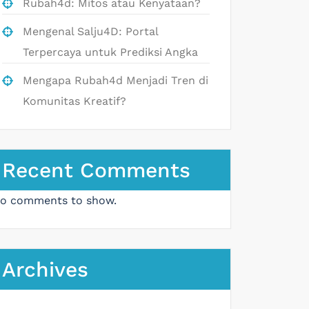
Rubah4d: Mitos atau Kenyataan?
Mengenal Salju4D: Portal
Terpercaya untuk Prediksi Angka
Mengapa Rubah4d Menjadi Tren di
Komunitas Kreatif?
Recent Comments
o comments to show.
Archives