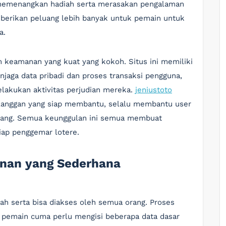
r memenangkan hadiah serta merasakan pengalaman
berikan peluang lebih banyak untuk pemain untuk
a.
em keamanan yang kuat yang kokoh. Situs ini memiliki
jaga data pribadi dan proses transaksi pengguna,
lakukan aktivitas perjudian mereka.
jeniustoto
langgan yang siap membantu, selalu membantu user
 yang. Semua keunggulan ini semua membuat
tiap penggemar lotere.
nan yang Sederhana
dah serta bisa diakses oleh semua orang. Proses
a pemain cuma perlu mengisi beberapa data dasar