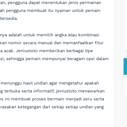
an, pengguna dapat menentukan jenis permainan
amah pengguna membuat itu nyaman untuk pemain
tersedia.
nya adalah untuk memilih angka atau kombinasi
kan nomor secara manual dan memanfaatkan fitur
a acak. Jeniustoto memberikan berbagai tipe
asi, sehingga pemain mempunyai beragam opsi dalam
menunggu hasil undian agar mengetahui apakah
ng terbuka serta informatif, jeniustoto menawarkan
ses ini membuat proses bermain menjadi seru serta
rasakan ketegangan dari setiap setiap undian yang