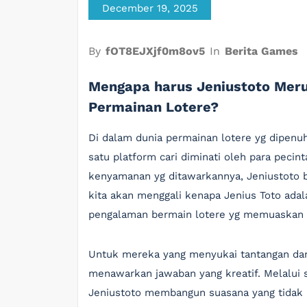
December 19, 2025
By
fOT8EJXjf0m8ov5
In
Berita Games
Mengapa harus Jeniustoto Meru
Permainan Lotere?
Di dalam dunia permainan lotere yg dipenuhi
satu platform cari diminati oleh para pecint
kenyamanan yg ditawarkannya, Jeniustoto be
kita akan menggali kenapa Jenius Toto adal
pengalaman bermain lotere yg memuaskan 
Untuk mereka yang menyukai tantangan da
menawarkan jawaban yang kreatif. Melalui s
Jeniustoto membangun suasana yang tidak h