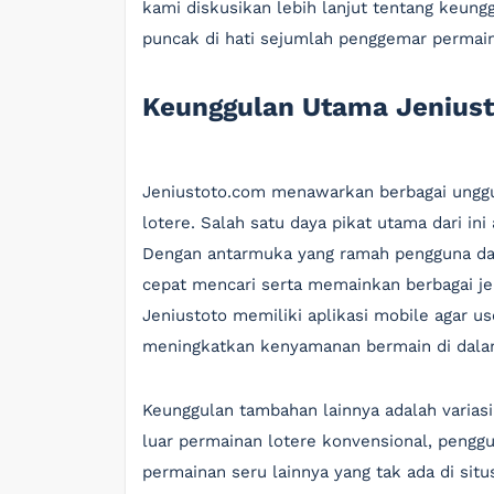
kami diskusikan lebih lanjut tentang keung
puncak di hati sejumlah penggemar permain
Keunggulan Utama Jenius
Jeniustoto.com menawarkan berbagai unggul
lotere. Salah satu daya pikat utama dari in
Dengan antarmuka yang ramah pengguna dan 
cepat mencari serta memainkan berbagai jen
Jeniustoto memiliki aplikasi mobile agar u
meningkatkan kenyamanan bermain di dala
Keunggulan tambahan lainnya adalah varias
luar permainan lotere konvensional, peng
permainan seru lainnya yang tak ada di situs