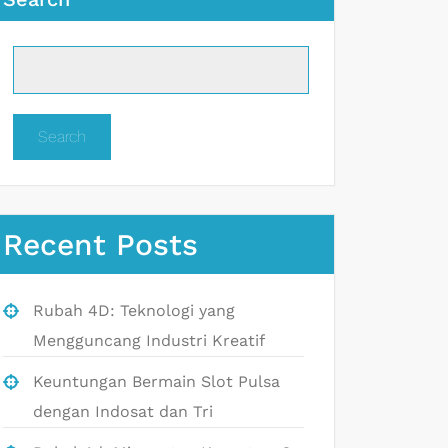
Search
Recent Posts
Rubah 4D: Teknologi yang
Mengguncang Industri Kreatif
Keuntungan Bermain Slot Pulsa
dengan Indosat dan Tri