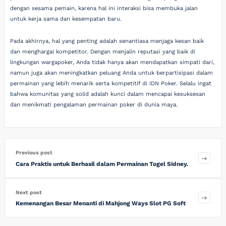
dengan sesama pemain, karena hal ini interaksi bisa membuka jalan
untuk kerja sama dan kesempatan baru.
Pada akhirnya, hal yang penting adalah senantiasa menjaga kesan baik
dan menghargai kompetitor. Dengan menjalin reputasi yang baik di
lingkungan wargapoker, Anda tidak hanya akan mendapatkan simpati dari,
namun juga akan meningkatkan peluang Anda untuk berpartisipasi dalam
permainan yang lebih menarik serta kompetitif di IDN Poker. Selalu ingat
bahwa komunitas yang solid adalah kunci dalam mencapai kesuksesan
dan menikmati pengalaman permainan poker di dunia maya.
Previous post
Cara Praktis untuk Berhasil dalam Permainan Togel Sidney.
Next post
Kemenangan Besar Menanti di Mahjong Ways Slot PG Soft