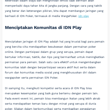
ketertiban dalam biaya dan menghindari emosi saat bermain akan
memperbaiki daya tahan kita di jangka panjang. Dengan cara yang taktik
yang benar dan ketenangan pikiran, kita dapat membangun jaringan yang
berhasil di IDN Poker, termasuk di media WargaPoker.
idn play
Menciptakan Komunitas di IDN Play
Menciptakan jaringan di IDN Play adalah hal yang krusial bagi para pemain
yang bercita-cita mendapatkan kesuksesan dalam permainan poker
online. Dengan partisipasi dalam grup yang serupa, pemain dapat
bertukar informasi, taktik, dan tips yang bermanfaat untuk meningkatkan
permainan para pemain. Salah satu cara efektif untuk mengembangkan
komunitas ialah dengan berpartisipasi secara aktif ikut serta dalam
forum dan komunitas media sosial yang mengkhususkan diri dalam
wargapoker serta permainan IDN Poker.
Di samping itu, mengikuti kompetisi serta acara di IDN Play bisa
merupakan kesempatan yang baik guna bertemu dengan pemain lain.
Pada event-event ini, pemain bisa membangun ikatan yang lebih akrab
serta mendapatkan teman baru dengan minat yang serupa di dunia
poker. Silakan dalam berkomunikasi serta membagikan pengalaman