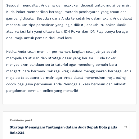
Sesudah mendaftar, Anda harus melakukan deposit untuk mulai bermain.
Kuda Poker memberikan berbagai metode pembayaran yang aman dan
gampang dipakai. Sesudah dana Anda tercetak ke dalam akun, Anda dapat
menentukan tipe permainan yang ingin diikuti, apakah itu poker klasik
atau variasi lain yang ditawarkan. IDN Poker dan IDN Play punya beragam
opsi meja untuk pemain dari level level.
Ketika Anda telah memilih permainan, langkah selanjutnya adalah
mempelajari aturan dan strategi dasar yang berlaku. Kuda Poker
menyediakan panduan serta tutorial agar menolong pemain baru
mengerti cara bermain. Tak ragu-ragu dalam menggunakan berbagai jenis
meja serta suasana bermain agar Anda dapat menemukan meja paling
cocok bagi gaya permainan Anda. Semoga sukses bermain dan nikmati
pengalaman bermain online yang menarik!
Previous post
Strategi Menangani Tantangan dalam Judi Sepak Bola pada
Bola234