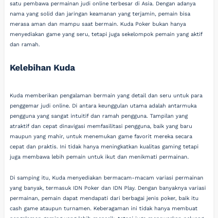
satu pembawa permainan judi online terbesar di Asia. Dengan adanya
nama yang solid dan jaringan keamanan yang terjamin, pemain bisa
merasa aman dan mampu saat bermain. Kuda Poker bukan hanya
menyediakan game yang seru, tetapi juga sekelompok pemain yang aktif
dan ramah.
Kelebihan Kuda
Kuda memberikan pengalaman bermain yang detail dan seru untuk para
penggemar judi online. Di antara keunggulan utama adalah antarmuka
pengguna yang sangat intuitif dan ramah pengguna. Tampilan yang
atraktif dan cepat dinavigasi memfasilitasi pengguna, baik yang baru
maupun yang mahir, untuk menemukan game favorit mereka secara
cepat dan praktis. Ini tidak hanya meningkatkan kualitas gaming tetapi
juga membawa lebih pemain untuk ikut dan menikmati permainan.
Di samping itu, Kuda menyediakan bermacam-macam variasi permainan
yang banyak, termasuk IDN Poker dan IDN Play. Dengan banyaknya variasi
permainan, pemain dapat mendapati dari berbagai jenis poker, baik itu
cash game ataupun turnamen. Keberagaman ini tidak hanya membuat