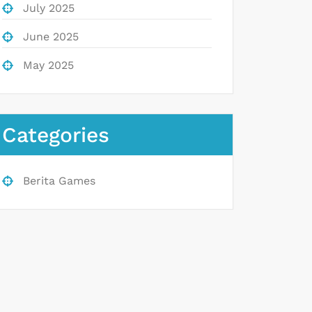
July 2025
June 2025
May 2025
Categories
Berita Games