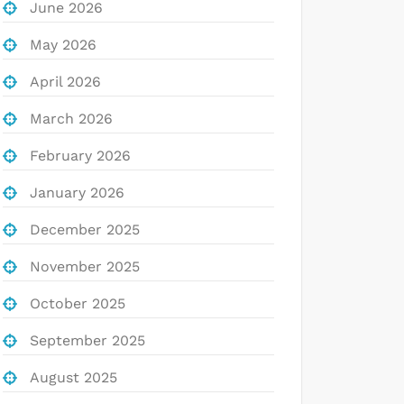
June 2026
May 2026
April 2026
March 2026
February 2026
January 2026
December 2025
November 2025
October 2025
September 2025
August 2025