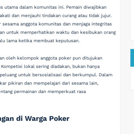
us utama dalam komunitas ini. Pemain diwajibkan
kati dan menjauhi tindakan curang atau tidak jujur.
r sesama anggota komunitas dan menjaga integritas
pkan untuk memperhatikan waktu dan kesibukan orang
alu lama ketika membuat keputusan.
akan oleh kelompok anggota poker pun ditujukan
Kompetisi lokal sering diadakan, bukan hanya
i peluang untuk bersosialisasi dan berkumpul. Dalam
kar pikiran dan mempelajari dari sesama lain,
ntang permainan dan memperkuat rasa
gan di Warga Poker