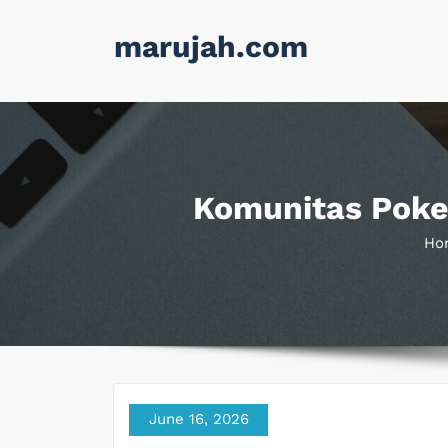
Skip
marujah.com
to
content
Komunitas Poke
Ho
June 16, 2026