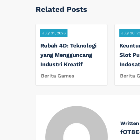
Related Posts
July 31, 2026
July 30, 2
Rubah 4D: Teknologi
Keuntu
yang Mengguncang
Slot Pu
Industri Kreatif
Indosat
Berita Games
Berita 
Written
fOT8E