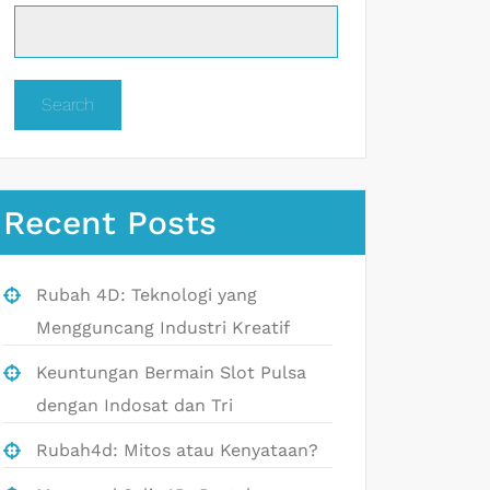
Search
Recent Posts
Rubah 4D: Teknologi yang
Mengguncang Industri Kreatif
Keuntungan Bermain Slot Pulsa
dengan Indosat dan Tri
Rubah4d: Mitos atau Kenyataan?