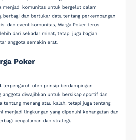
a menjadi komunitas untuk bergelut dalam
ng berbagi dan bertukar data tentang perkembangan
si dan event komunitas, Warga Poker terus
bih dari sekadar minat, tetapi juga bagian
ar anggota semakin erat.
rga Poker
t terpengaruh oleh prinsip berdampingan
 anggota diwajibkan untuk bersikap sportif dan
 tentang menang atau kalah, tetapi juga tentang
 ini menjadi lingkungan yang dipenuhi kehangatan dan
erbagi pengalaman dan strategi.