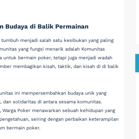
n Budaya di Balik Permainan
h tumbuh menjadi salah satu kesibukan yang paling
omunitas yang fungsi menarik adalah Komunitas
a untuk bermain poker, tetapi juga menjadi wadah
mber membagikan kisah, taktik, dan kisah di di balik
munitas ini mempersembahkan budaya unik yang
 dan solidaritas di antara sesama komunitas.
n, Warga Poker menawarkan sebuah kehidupan yang
 pengetahuan, seiring dengan perbaikan keterampilan
lam bermain poker.