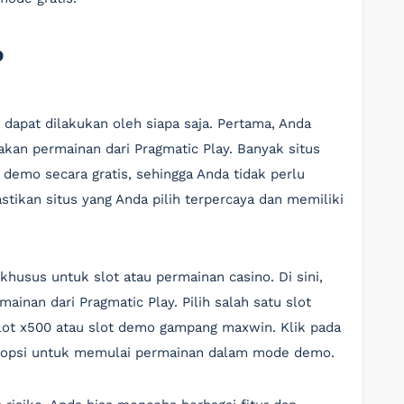
o
apat dilakukan oleh siapa saja. Pertama, Anda
kan permainan dari Pragmatic Play. Banyak situs
demo secara gratis, sehingga Anda tidak perlu
tikan situs yang Anda pilih terpercaya dan memiliki
 khusus untuk slot atau permainan casino. Di sini,
inan dari Pragmatic Play. Pilih salah satu slot
lot x500 atau slot demo gampang maxwin. Klik pada
a opsi untuk memulai permainan dalam mode demo.