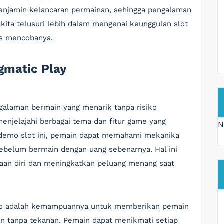
menjamin kelancaran permainan, sehingga pengalaman
kita telusuri lebih dalam mengenai keunggulan slot
us mencobanya.
gmatic Play
alaman bermain yang menarik tanpa risiko
enjelajahi berbagai tema dan fitur game yang
N
e demo slot ini, pemain dapat memahami mekanika
ebelum bermain dengan uang sebenarnya. Hal ini
an diri dan meningkatkan peluang menang saat
emo adalah kemampuannya untuk memberikan pemain
 tanpa tekanan. Pemain dapat menikmati setiap