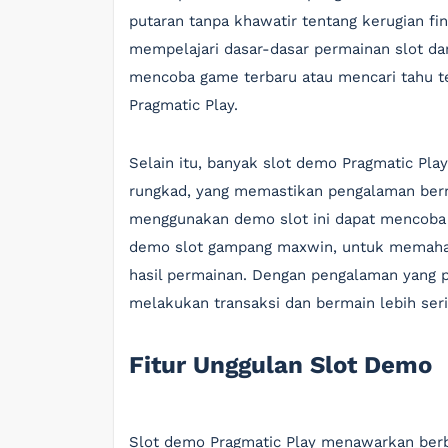
putaran tanpa khawatir tentang kerugian fin
mempelajari dasar-dasar permainan slot da
mencoba game terbaru atau mencari tahu ten
Pragmatic Play.
Selain itu, banyak slot demo Pragmatic Play 
rungkad, yang memastikan pengalaman berm
menggunakan demo slot ini dapat mencoba 
demo slot gampang maxwin, untuk memaham
hasil permainan. Dengan pengalaman yang po
melakukan transaksi dan bermain lebih seri
Fitur Unggulan Slot Demo
Slot demo Pragmatic Play menawarkan berb