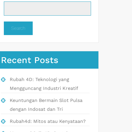
Search
Recent Posts
Rubah 4D: Teknologi yang
Mengguncang Industri Kreatif
Keuntungan Bermain Slot Pulsa
dengan Indosat dan Tri
Rubah4d: Mitos atau Kenyataan?