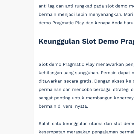
anti lag dan anti rungkad pada slot demo 
bermain menjadi lebih menyenangkan. Mari 
demo Pragmatic Play dan kenapa Anda har
Keunggulan Slot Demo Pra
Slot demo Pragmatic Play menawarkan peng
kehilangan uang sungguhan. Pemain dapat m
ditawarkan secara gratis. Dengan akses k
permainan dan mencoba berbagai strategi s
sangat penting untuk membangun kepercaya
bermain di versi nyata.
Salah satu keunggulan utama dari slot d
kesempatan merasakan pengalaman bermain