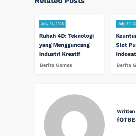
Related Posts
July 31, 2026
July 30, 2
Rubah 4D: Teknologi
Keuntu
yang Mengguncang
Slot Pu
Industri Kreatif
Indosat
Berita Games
Berita 
Written
fOT8E