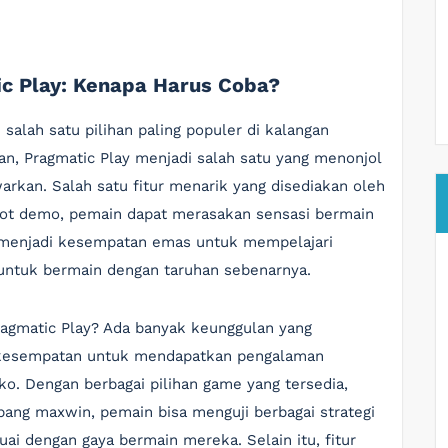
c Play: Kenapa Harus Coba?
salah satu pilihan paling populer di kalangan
an, Pragmatic Play menjadi salah satu yang menonjol
arkan. Salah satu fitur menarik yang disediakan oleh
slot demo, pemain dapat merasakan sensasi bermain
i menjadi kesempatan emas untuk mempelajari
ntuk bermain dengan taruhan sebenarnya.
agmatic Play? Ada banyak keunggulan yang
ga kesempatan untuk mendapatkan pengalaman
o. Dengan berbagai pilihan game yang tersedia,
ang maxwin, pemain bisa menguji berbagai strategi
i dengan gaya bermain mereka. Selain itu, fitur