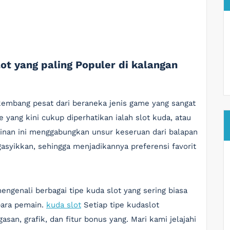
 yang paling Populer di kalangan
erkembang pesat dari beraneka jenis game yang sangat
 yang kini cukup diperhatikan ialah slot kuda, atau
inan ini menggabungkan unsur keseruan dari balapan
syikkan, sehingga menjadikannya preferensi favorit
engenali berbagai tipe kuda slot yang sering biasa
para pemain.
kuda slot
Setiap tipe kudaslot
san, grafik, dan fitur bonus yang. Mari kami jelajahi