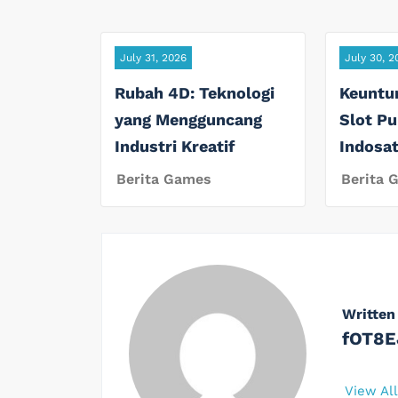
July 31, 2026
July 30, 2
Rubah 4D: Teknologi
Keuntu
yang Mengguncang
Slot Pu
Industri Kreatif
Indosat
Berita Games
Berita 
Written
fOT8E
View Al