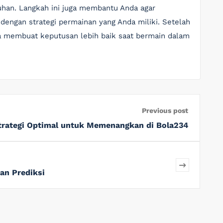
uhan. Langkah ini juga membantu Anda agar
engan strategi permainan yang Anda miliki. Setelah
 membuat keputusan lebih baik saat bermain dalam
Previous post
trategi Optimal untuk Memenangkan di Bola234
dan Prediksi