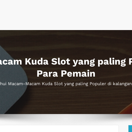
am Kuda Slot yang paling P
Para Pemain
hui Macam-Macam Kuda Slot yang paling Populer di kalangan