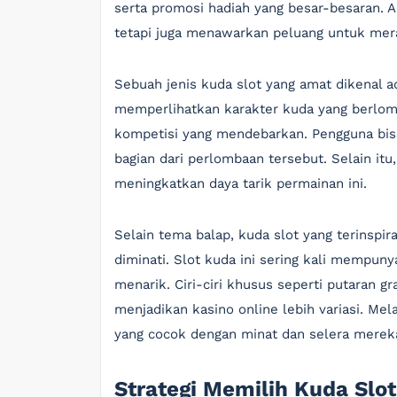
serta promosi hadiah yang besar-besaran. 
tetapi juga menawarkan peluang untuk merai
Sebuah jenis kuda slot yang amat dikenal 
memperlihatkan karakter kuda yang berlomb
kompetisi yang mendebarkan. Pengguna bis
bagian dari perlombaan tersebut. Selain itu,
meningkatkan daya tarik permainan ini.
Selain tema balap, kuda slot yang terinspir
diminati. Slot kuda ini sering kali mempun
menarik. Ciri-ciri khusus seperti putaran gr
menjadikan kasino online lebih variasi. Mela
yang cocok dengan minat dan selera merek
Strategi Memilih Kuda Slo