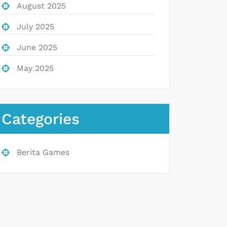
August 2025
July 2025
June 2025
May 2025
Categories
Berita Games