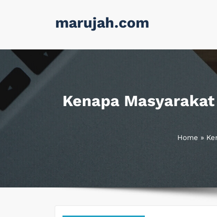
Skip
marujah.com
to
content
Kenapa Masyarakat 
Home
»
Ke