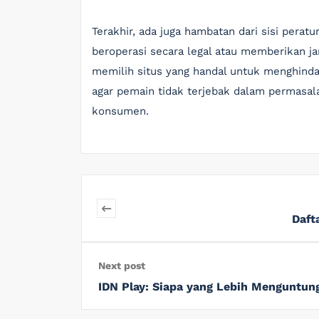
Terakhir, ada juga hambatan dari sisi perat
beroperasi secara legal atau memberikan ja
memilih situs yang handal untuk menghinda
agar pemain tidak terjebak dalam permasala
konsumen.
Daft
Next post
IDN Play: Siapa yang Lebih Menguntun