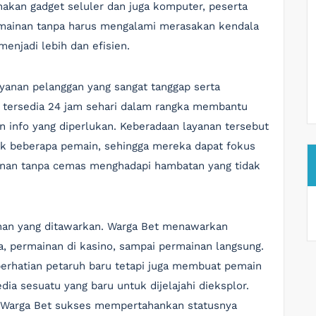
akan gadget seluler dan juga komputer, peserta
rmainan tanpa harus mengalami merasakan kendala
enjadi lebih dan efisien.
ayanan pelanggan yang sangat tanggap serta
 tersedia 24 jam sehari dalam rangka membantu
info yang diperlukan. Keberadaan layanan tersebut
k beberapa pemain, sehingga mereka dapat fokus
nan tanpa cemas menghadapi hambatan yang tidak
ainan yang ditawarkan. Warga Bet menawarkan
a, permainan di kasino, sampai permainan langsung.
erhatian petaruh baru tetapi juga membuat pemain
dia sesuatu yang baru untuk dijelajahi dieksplor.
 Warga Bet sukses mempertahankan statusnya