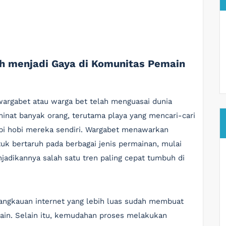
h menjadi Gaya di Komunitas Pemain
argabet atau warga bet telah menguasai dunia
minat banyak orang, terutama playa yang mencari-cari
bi hobi mereka sendiri. Wargabet menawarkan
k bertaruh pada berbagai jenis permainan, mulai
jadikannya salah satu tren paling cepat tumbuh di
ngkauan internet yang lebih luas sudah membuat
ain. Selain itu, kemudahan proses melakukan