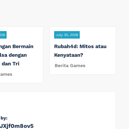
026
July 30, 2026
ngan Bermain
Rubah4d: Mitos atau
lsa dengan
Kenyataan?
 dan Tri
Berita Games
Games
 by:
JXjf0m8ov5