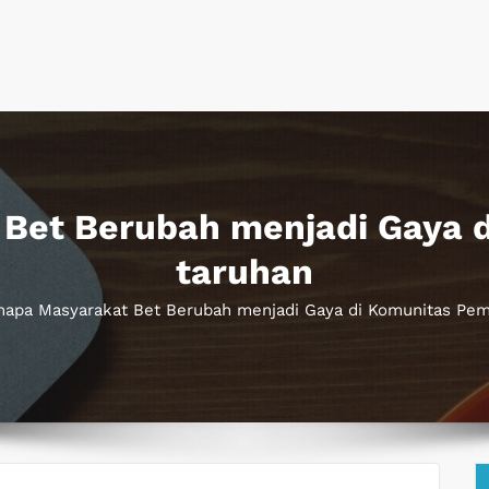
Bet Berubah menjadi Gaya 
taruhan
napa Masyarakat Bet Berubah menjadi Gaya di Komunitas Pem