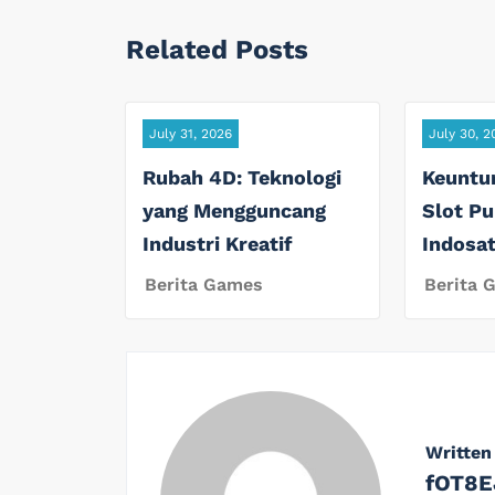
Related Posts
July 31, 2026
July 30, 2
Rubah 4D: Teknologi
Keuntu
yang Mengguncang
Slot Pu
Industri Kreatif
Indosat
Berita Games
Berita 
Written
fOT8E