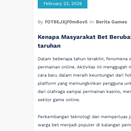
February 23, 2026
By
fOT8EJXjf0m8ov5
In
Berita Games
Kenapa Masyarakat Bet Beruba
taruhan
Dalam beberapa tahun terakhir, fenomena w
permainan online. Aktivitas ini menggugah 
cara baru dalam meraih keuntungan dari ho
platform yang memungkinkan pengguna untu
dari olahraga sampai permainan kasino, men
sektor game online.
Perkembangan teknologi dan memperluas ja
warga bet menjadi populer di kalangan pem