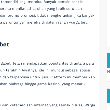
t tersendiri bagi mereka. Banyak pemain saat ini
ereka menikmati taruhan yang lebih seru dan
dan promo promosi, tidak mengherankan jika banyak
a peruntungan mereka di dalam ranah warga bet.
bet
rgabet, telah mendapatkan popularitas di antara para
un terakhir. Awalnya, ide ini muncul sebagai solusi
N
 dan terpercaya untuk judi. Platform ini memberikan
uhan olahraga hingga game kasino, yang menarik
dan ketersediaan internet yang semakin luas, Warga