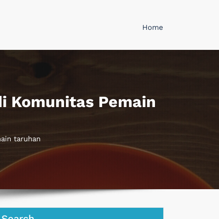
Home
di Komunitas Pemain
ain taruhan
Search