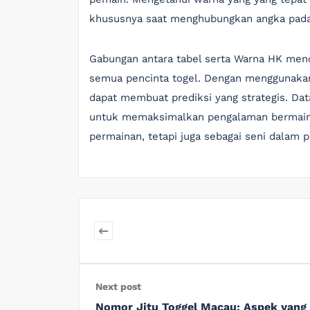
khususnya saat menghubungkan angka pada
Gabungan antara tabel serta Warna HK menc
semua pencinta togel. Dengan menggunaka
dapat membuat prediksi yang strategis. Dat
untuk memaksimalkan pengalaman bermain t
permainan, tetapi juga sebagai seni dalam p
Next post
Nomor Jitu Toggel Macau: Aspek yang 