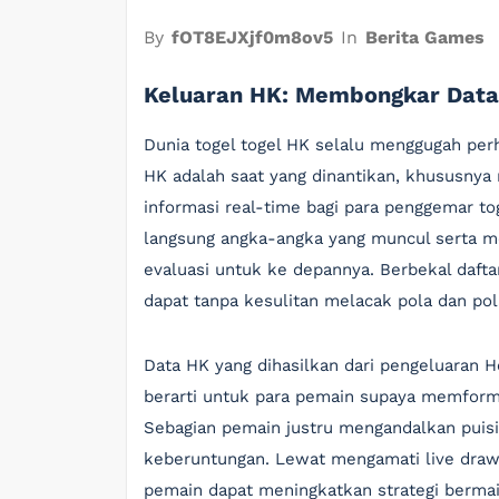
By
fOT8EJXjf0m8ov5
In
Berita Games
Keluaran HK: Membongkar Data
Dunia togel togel HK selalu menggugah perh
HK adalah saat yang dinantikan, khususny
informasi real-time bagi para penggemar to
langsung angka-angka yang muncul serta m
evaluasi untuk ke depannya. Berbekal daf
dapat tanpa kesulitan melacak pola dan pola
Data HK yang dihasilkan dari pengeluaran 
berarti untuk para pemain supaya memfor
Sebagian pemain justru mengandalkan puisi
keberuntungan. Lewat mengamati live draw 
pemain dapat meningkatkan strategi bermai