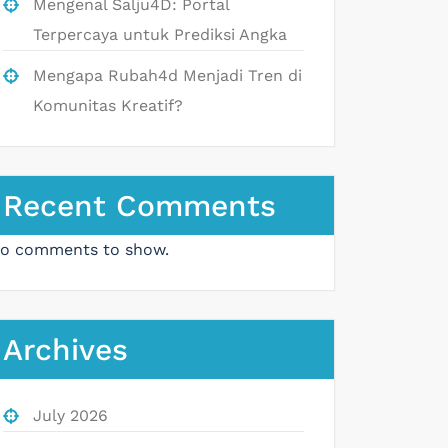
Mengenal Salju4D: Portal
Terpercaya untuk Prediksi Angka
Mengapa Rubah4d Menjadi Tren di
Komunitas Kreatif?
Recent Comments
o comments to show.
Archives
July 2026