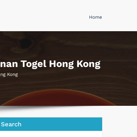
Home
nan Togel Hong Kong
ong Kong
Search