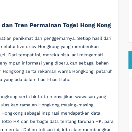
 dan Tren Permainan Togel Hong Kong
atian penikmat dan penggemarnya. Setiap hasil dari
a melalui live draw Hongkong yang memberikan
gel. Dari tempat ini, mereka bisa jadi mengamati
enyimpan informasi yang diperlukan sebagai bahan
tar Hongkong serta rekaman warna Hongkong, petaruh
 yang ada dalam hasil-hasil lalu.
Hongkong serta hk lotto menyajikan wawasan yang
mulasikan ramalan Hongkong masing-masing.
 Hongkong sebagai inspirasi mendapatkan data
lotto HK dan berbagai data tentang taruhan HK, para
n mereka. Dalam tulisan ini, kita akan membongkar