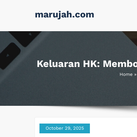
Skip
marujah.com
to
content
Keluaran HK: Membo
Home
October 29, 2025