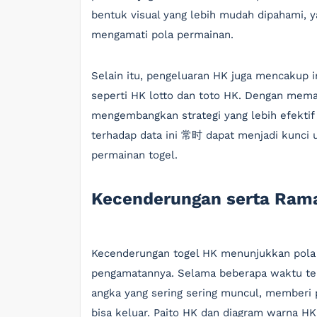
bentuk visual yang lebih mudah dipahami
mengamati pola permainan.
Selain itu, pengeluaran HK juga mencakup in
seperti HK lotto dan toto HK. Dengan mema
mengembangkan strategi yang lebih efektif
terhadap data ini 常时 dapat menjadi kunci
permainan togel.
Kecenderungan serta Rama
Kecenderungan togel HK menunjukkan pola
pengamatannya. Selama beberapa waktu ter
angka yang sering sering muncul, memberi
bisa keluar. Paito HK dan diagram warna 