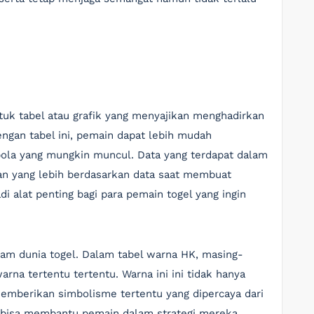
ntuk tabel atau grafik yang menyajikan menghadirkan
engan tabel ini, pemain dapat lebih mudah
ola yang mungkin muncul. Data yang terdapat dalam
n yang lebih berdasarkan data saat membuat
di alat penting bagi para pemain togel yang ingin
am dunia togel. Dalam tabel warna HK, masing-
rna tertentu tertentu. Warna ini ini tidak hanya
emberikan simbolisme tertentu yang dipercaya dari
 bisa membantu pemain dalam strategi mereka,