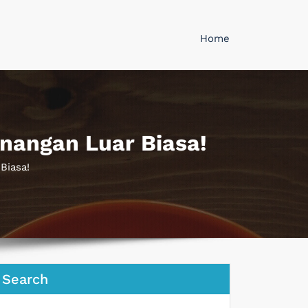
Home
nangan Luar Biasa!
Biasa!
Search