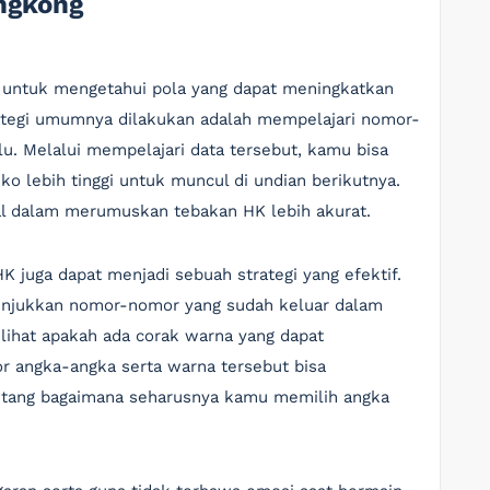
ngkong
g untuk mengetahui pola yang dapat meningkatkan
rategi umumnya dilakukan adalah mempelajari nomor-
u. Melalui mempelajari data tersebut, kamu bisa
o lebih tinggi untuk muncul di undian berikutnya.
ial dalam merumuskan tebakan HK lebih akurat.
K juga dapat menjadi sebuah strategi yang efektif.
njukkan nomor-nomor yang sudah keluar dalam
ihat apakah ada corak warna yang dapat
or angka-angka serta warna tersebut bisa
ntang bagaimana seharusnya kamu memilih angka