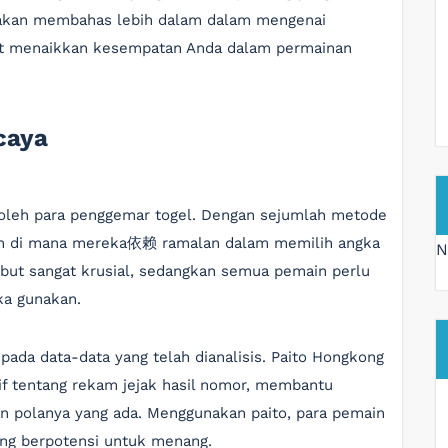
mi akan membahas lebih dalam dalam mengenai
pat menaikkan kesempatan Anda dalam permainan
caya
 oleh para penggemar togel. Dengan sejumlah metode
ain di mana mereka依赖 ramalan dalam memilih angka
N
sebut sangat krusial, sedangkan semua pemain perlu
ka gunakan.
pada data-data yang telah dianalisis. Paito Hongkong
f tentang rekam jejak hasil nomor, membantu
n polanya yang ada. Menggunakan paito, para pemain
ng berpotensi untuk menang.