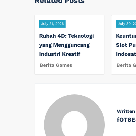
Related Posts
July 31, 2026
July 30, 2
Rubah 4D: Teknologi
Keuntu
yang Mengguncang
Slot Pu
Industri Kreatif
Indosat
Berita Games
Berita 
Written
fOT8E