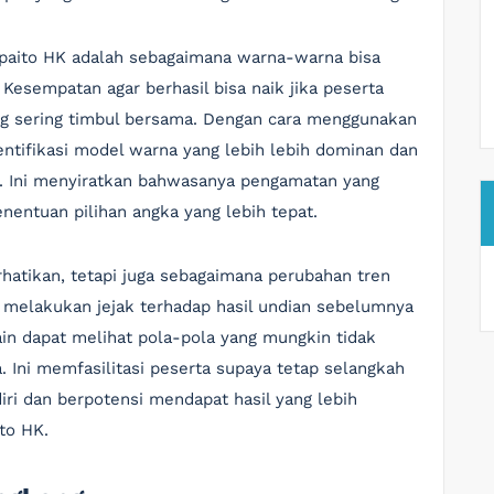
 paito HK adalah sebagaimana warna-warna bisa
esempatan agar berhasil bisa naik jika peserta
g sering timbul bersama. Dengan cara menggunakan
ntifikasi model warna yang lebih lebih dominan dan
i. Ini menyiratkan bahwasanya pengamatan yang
entuan pilihan angka yang lebih tepat.
hatikan, tetapi juga sebagaimana perubahan tren
 melakukan jejak terhadap hasil undian sebelumnya
in dapat melihat pola-pola yang mungkin tidak
. Ini memfasilitasi peserta supaya tetap selangkah
ri dan berpotensi mendapat hasil yang lebih
to HK.