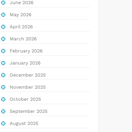
June 2026
May 2026
April 2026
March 2026
February 2026
January 2026
December 2025
November 2025
October 2025
September 2025
August 2025