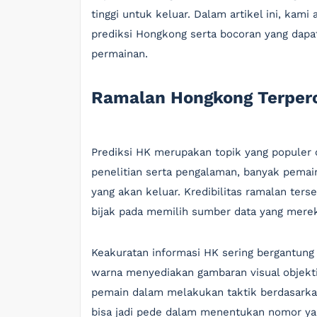
tinggi untuk keluar. Dalam artikel ini, ka
prediksi Hongkong serta bocoran yang da
permainan.
Ramalan Hongkong Terper
Prediksi HK merupakan topik yang populer
penelitian serta pengalaman, banyak pem
yang akan keluar. Kredibilitas ramalan ter
bijak pada memilih sumber data yang mere
Keakuratan informasi HK sering bergantung 
warna menyediakan gambaran visual objekti
pemain dalam melakukan taktik berdasarka
bisa jadi pede dalam menentukan nomor ya