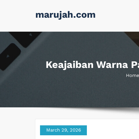
Skip
marujah.com
to
content
Keajaiban Warna P
Hom
March 29, 2026