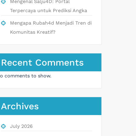
Mengenal Salju4D: Portal
Terpercaya untuk Prediksi Angka
Mengapa Rubah4d Menjadi Tren di
Komunitas Kreatif?
Recent Comments
o comments to show.
Archives
July 2026