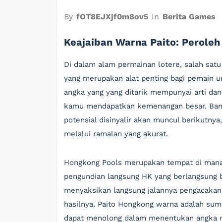
By
fOT8EJXjf0m8ov5
In
Berita Games
Keajaiban Warna Paito: Perole
Di dalam alam permainan lotere, salah satu 
yang merupakan alat penting bagi pemain un
angka yang yang ditarik mempunyai arti dan
kamu mendapatkan kemenangan besar. Ban
potensial disinyalir akan muncul berikutny
melalui ramalan yang akurat.
Hongkong Pools merupakan tempat di mana
pengundian langsung HK yang berlangsung 
menyaksikan langsung jalannya pengacakan d
hasilnya. Paito Hongkong warna adalah sumb
dapat menolong dalam menentukan angka m