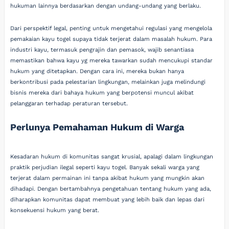
hukuman lainnya berdasarkan dengan undang-undang yang berlaku.
Dari perspektif legal, penting untuk mengetahui regulasi yang mengelola
pemakaian kayu togel supaya tidak terjerat dalam masalah hukum. Para
industri kayu, termasuk pengrajin dan pemasok, wajib senantiasa
memastikan bahwa kayu yg mereka tawarkan sudah mencukupi standar
hukum yang ditetapkan. Dengan cara ini, mereka bukan hanya
berkontribusi pada pelestarian lingkungan, melainkan juga melindungi
bisnis mereka dari bahaya hukum yang berpotensi muncul akibat
pelanggaran terhadap peraturan tersebut.
Perlunya Pemahaman Hukum di Warga
Kesadaran hukum di komunitas sangat krusial, apalagi dalam lingkungan
praktik perjudian ilegal seperti kayu togel. Banyak sekali warga yang
terjerat dalam permainan ini tanpa akibat hukum yang mungkin akan
dihadapi. Dengan bertambahnya pengetahuan tentang hukum yang ada,
diharapkan komunitas dapat membuat yang lebih baik dan lepas dari
konsekuensi hukum yang berat.