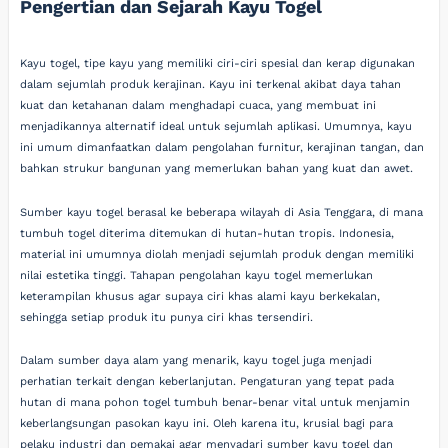
Pengertian dan Sejarah Kayu Togel
Kayu togel, tipe kayu yang memiliki ciri-ciri spesial dan kerap digunakan
dalam sejumlah produk kerajinan. Kayu ini terkenal akibat daya tahan
kuat dan ketahanan dalam menghadapi cuaca, yang membuat ini
menjadikannya alternatif ideal untuk sejumlah aplikasi. Umumnya, kayu
ini umum dimanfaatkan dalam pengolahan furnitur, kerajinan tangan, dan
bahkan strukur bangunan yang memerlukan bahan yang kuat dan awet.
Sumber kayu togel berasal ke beberapa wilayah di Asia Tenggara, di mana
tumbuh togel diterima ditemukan di hutan-hutan tropis. Indonesia,
material ini umumnya diolah menjadi sejumlah produk dengan memiliki
nilai estetika tinggi. Tahapan pengolahan kayu togel memerlukan
keterampilan khusus agar supaya ciri khas alami kayu berkekalan,
sehingga setiap produk itu punya ciri khas tersendiri.
Dalam sumber daya alam yang menarik, kayu togel juga menjadi
perhatian terkait dengan keberlanjutan. Pengaturan yang tepat pada
hutan di mana pohon togel tumbuh benar-benar vital untuk menjamin
keberlangsungan pasokan kayu ini. Oleh karena itu, krusial bagi para
pelaku industri dan pemakai agar menyadari sumber kayu togel dan