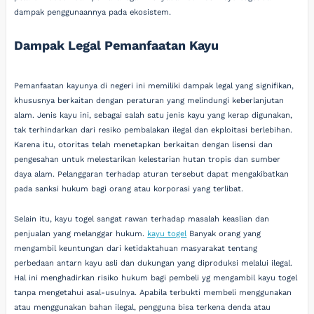
dampak penggunaannya pada ekosistem.
Dampak Legal Pemanfaatan Kayu
Pemanfaatan kayunya di negeri ini memiliki dampak legal yang signifikan,
khususnya berkaitan dengan peraturan yang melindungi keberlanjutan
alam. Jenis kayu ini, sebagai salah satu jenis kayu yang kerap digunakan,
tak terhindarkan dari resiko pembalakan ilegal dan ekploitasi berlebihan.
Karena itu, otoritas telah menetapkan berkaitan dengan lisensi dan
pengesahan untuk melestarikan kelestarian hutan tropis dan sumber
daya alam. Pelanggaran terhadap aturan tersebut dapat mengakibatkan
pada sanksi hukum bagi orang atau korporasi yang terlibat.
Selain itu, kayu togel sangat rawan terhadap masalah keaslian dan
penjualan yang melanggar hukum.
kayu togel
Banyak orang yang
mengambil keuntungan dari ketidaktahuan masyarakat tentang
perbedaan antarn kayu asli dan dukungan yang diproduksi melalui ilegal.
Hal ini menghadirkan risiko hukum bagi pembeli yg mengambil kayu togel
tanpa mengetahui asal-usulnya. Apabila terbukti membeli menggunakan
atau menggunakan bahan ilegal, pengguna bisa terkena denda atau