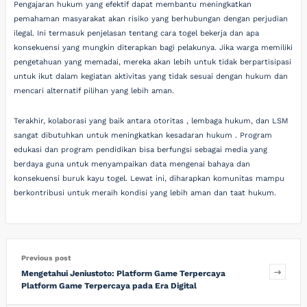
Pengajaran hukum yang efektif dapat membantu meningkatkan
pemahaman masyarakat akan risiko yang berhubungan dengan perjudian
ilegal. Ini termasuk penjelasan tentang cara togel bekerja dan apa
konsekuensi yang mungkin diterapkan bagi pelakunya. Jika warga memiliki
pengetahuan yang memadai, mereka akan lebih untuk tidak berpartisipasi
untuk ikut dalam kegiatan aktivitas yang tidak sesuai dengan hukum dan
mencari alternatif pilihan yang lebih aman.
Terakhir, kolaborasi yang baik antara otoritas , lembaga hukum, dan LSM
sangat dibutuhkan untuk meningkatkan kesadaran hukum . Program
edukasi dan program pendidikan bisa berfungsi sebagai media yang
berdaya guna untuk menyampaikan data mengenai bahaya dan
konsekuensi buruk kayu togel. Lewat ini, diharapkan komunitas mampu
berkontribusi untuk meraih kondisi yang lebih aman dan taat hukum.
Previous post
Mengetahui Jeniustoto: Platform Game Terpercaya
Platform Game Terpercaya pada Era Digital