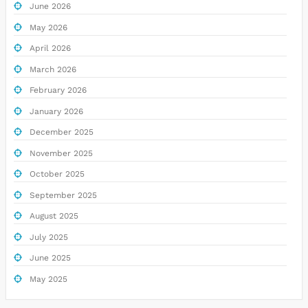
June 2026
May 2026
April 2026
March 2026
February 2026
January 2026
December 2025
November 2025
October 2025
September 2025
August 2025
July 2025
June 2025
May 2025