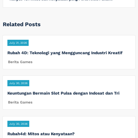
Related Posts
July 31, 2026
Rubah 4D: Teknologi yang Mengguncang Industri Kreatif
Berita Games
July 30, 2026
Keuntungan Bermain Slot Pulsa dengan Indosat dan Tri
Berita Games
July 30, 2026
Rubah4d: Mitos atau Kenyataan?