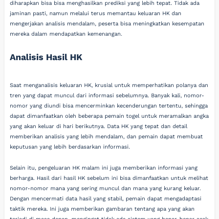
diharapkan bisa bisa menghasilkan prediksi yang lebih tepat. Tidak ada
jaminan pasti, namun melalui terus memantau keluaran HK dan
mengerjakan analisis mendalam, peserta bisa meningkatkan kesempatan
mereka dalam mendapatkan kemenangan.
Analisis Hasil HK
Saat menganalisis keluaran HK, krusial untuk memperhatikan polanya dan
tren yang dapat muncul dari informasi sebelumnya. Banyak kali, nomor-
nomor yang diundi bisa mencerminkan kecenderungan tertentu, sehingga
dapat dimanfaatkan oleh beberapa pemain togel untuk meramalkan angka
yang akan keluar di hari berikutnya. Data HK yang tepat dan detail
memberikan analisis yang lebih mendalam, dan pemain dapat membuat
keputusan yang lebih berdasarkan informasi.
Selain itu, pengeluaran HK malam ini juga memberikan informasi yang
berharga. Hasil dari hasil HK sebelum ini bisa dimanfaatkan untuk melihat
nomor-nomor mana yang sering muncul dan mana yang kurang keluar.
Dengan mencermati data hasil yang stabil, pemain dapat mengadaptasi
taktik mereka. Ini juga memberikan gambaran tentang apa yang akan