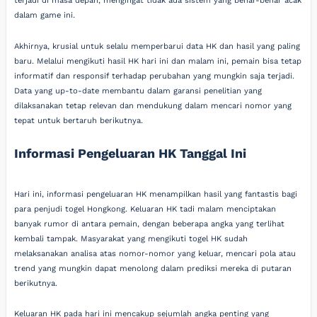
terjadi di masa depan, mengingat tidak ada sistem yang benar-benar acak
dalam game ini.
Akhirnya, krusial untuk selalu memperbarui data HK dan hasil yang paling
baru. Melalui mengikuti hasil HK hari ini dan malam ini, pemain bisa tetap
informatif dan responsif terhadap perubahan yang mungkin saja terjadi.
Data yang up-to-date membantu dalam garansi penelitian yang
dilaksanakan tetap relevan dan mendukung dalam mencari nomor yang
tepat untuk bertaruh berikutnya.
Informasi Pengeluaran HK Tanggal Ini
Hari ini, informasi pengeluaran HK menampilkan hasil yang fantastis bagi
para penjudi togel Hongkong. Keluaran HK tadi malam menciptakan
banyak rumor di antara pemain, dengan beberapa angka yang terlihat
kembali tampak. Masyarakat yang mengikuti togel HK sudah
melaksanakan analisa atas nomor-nomor yang keluar, mencari pola atau
trend yang mungkin dapat menolong dalam prediksi mereka di putaran
berikutnya.
Keluaran HK pada hari ini mencakup sejumlah angka penting yang