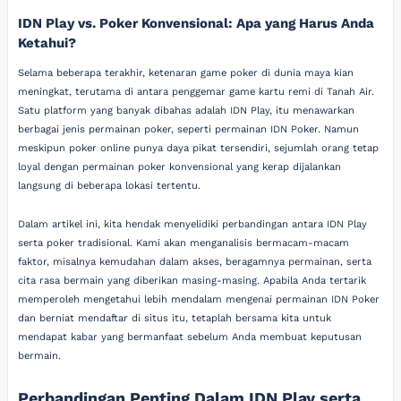
IDN Play vs. Poker Konvensional: Apa yang Harus Anda
Ketahui?
Selama beberapa terakhir, ketenaran game poker di dunia maya kian
meningkat, terutama di antara penggemar game kartu remi di Tanah Air.
Satu platform yang banyak dibahas adalah IDN Play, itu menawarkan
berbagai jenis permainan poker, seperti permainan IDN Poker. Namun
meskipun poker online punya daya pikat tersendiri, sejumlah orang tetap
loyal dengan permainan poker konvensional yang kerap dijalankan
langsung di beberapa lokasi tertentu.
Dalam artikel ini, kita hendak menyelidiki perbandingan antara IDN Play
serta poker tradisional. Kami akan menganalisis bermacam-macam
faktor, misalnya kemudahan dalam akses, beragamnya permainan, serta
cita rasa bermain yang diberikan masing-masing. Apabila Anda tertarik
memperoleh mengetahui lebih mendalam mengenai permainan IDN Poker
dan berniat mendaftar di situs itu, tetaplah bersama kita untuk
mendapat kabar yang bermanfaat sebelum Anda membuat keputusan
bermain.
Perbandingan Penting Dalam IDN Play serta