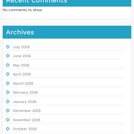
Recent Comments
No comments to show.
Archives
July 2026
June 2026
May 2026
April 2026
March 2026
February 2026
January 2026
December 2025
November 2025
October 2025