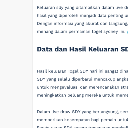
Keluaran sdy yang ditampilkan dalam live d
hasil yang diperoleh menjadi data penting un
Dengan informasi yang akurat dan langsung
menang dalam permainan togel sydney ini.
Data dan Hasil Keluaran S
Hasil keluaran Togel SDY hari ini sangat di
SDY yang selalu diperbarui mencakup angk
untuk mengevaluasi dan merencanakan strat
meningkatkan peluang mereka untuk memen
Dalam live draw SDY yang berlangsung, semu
memberikan kesempatan bagi pemain untuk
Pengeluaran SDY secara transparan menjad