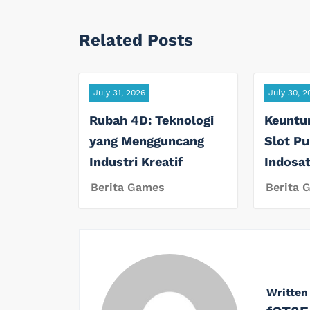
Related Posts
July 31, 2026
July 30, 2
Rubah 4D: Teknologi
Keuntu
yang Mengguncang
Slot Pu
Industri Kreatif
Indosat
Berita Games
Berita 
Written