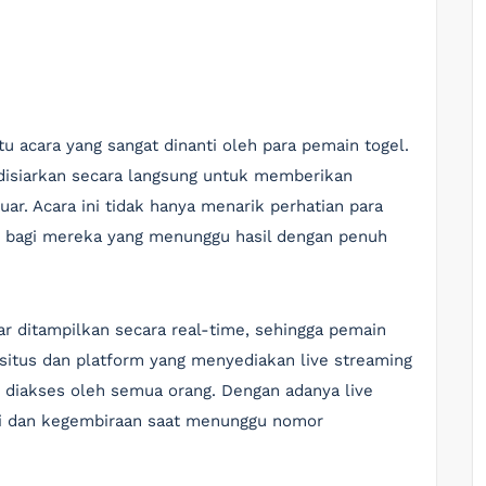
u acara yang sangat dinanti oleh para pemain togel.
y disiarkan secara langsung untuk memberikan
ar. Acara ini tidak hanya menarik perhatian para
g bagi mereka yang menunggu hasil dengan penuh
ar ditampilkan secara real-time, sehingga pemain
 situs dan platform yang menyediakan live streaming
h diakses oleh semua orang. Dengan adanya live
si dan kegembiraan saat menunggu nomor