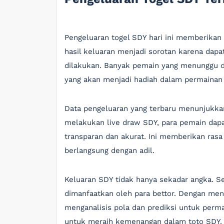
Pengeluaran togel SDY hari ini memberikan i
hasil keluaran menjadi sorotan karena dap
dilakukan. Banyak pemain yang menunggu 
yang akan menjadi hadiah dalam permainan 
Data pengeluaran yang terbaru menunjukkan
melakukan live draw SDY, para pemain dap
transparan dan akurat. Ini memberikan rasa
berlangsung dengan adil.
Keluaran SDY tidak hanya sekadar angka. Se
dimanfaatkan oleh para bettor. Dengan meng
menganalisis pola dan prediksi untuk perm
untuk meraih kemenangan dalam toto SDY.