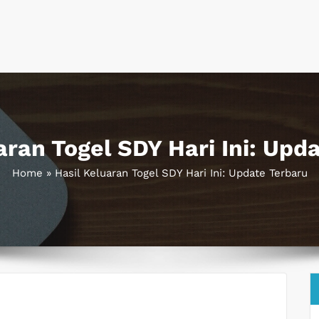
aran Togel SDY Hari Ini: Upd
Home
»
Hasil Keluaran Togel SDY Hari Ini: Update Terbaru