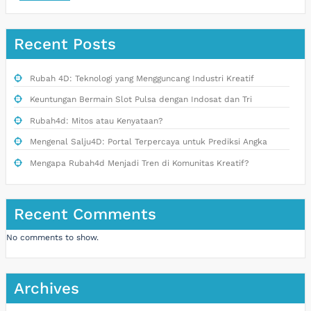
Recent Posts
Rubah 4D: Teknologi yang Mengguncang Industri Kreatif
Keuntungan Bermain Slot Pulsa dengan Indosat dan Tri
Rubah4d: Mitos atau Kenyataan?
Mengenal Salju4D: Portal Terpercaya untuk Prediksi Angka
Mengapa Rubah4d Menjadi Tren di Komunitas Kreatif?
Recent Comments
No comments to show.
Archives