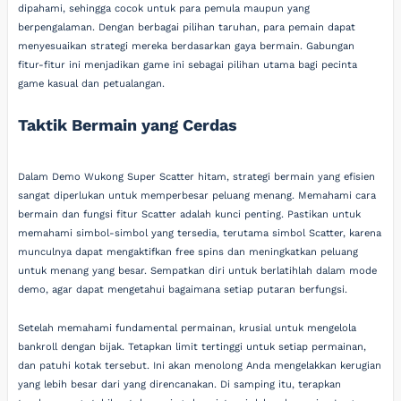
dipahami, sehingga cocok untuk para pemula maupun yang
berpengalaman. Dengan berbagai pilihan taruhan, para pemain dapat
menyesuaikan strategi mereka berdasarkan gaya bermain. Gabungan
fitur-fitur ini menjadikan game ini sebagai pilihan utama bagi pecinta
game kasual dan petualangan.
Taktik Bermain yang Cerdas
Dalam Demo Wukong Super Scatter hitam, strategi bermain yang efisien
sangat diperlukan untuk memperbesar peluang menang. Memahami cara
bermain dan fungsi fitur Scatter adalah kunci penting. Pastikan untuk
memahami simbol-simbol yang tersedia, terutama simbol Scatter, karena
munculnya dapat mengaktifkan free spins dan meningkatkan peluang
untuk menang yang besar. Sempatkan diri untuk berlatihlah dalam mode
demo, agar dapat mengetahui bagaimana setiap putaran berfungsi.
Setelah memahami fundamental permainan, krusial untuk mengelola
bankroll dengan bijak. Tetapkan limit tertinggi untuk setiap permainan,
dan patuhi kotak tersebut. Ini akan menolong Anda mengelakkan kerugian
yang lebih besar dari yang direncanakan. Di samping itu, terapkan