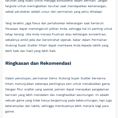
taruhan yang stabil untuk menjaga konsistensi dalam bermain. Jangan
tergoda untuk meningkatkan taruhan saat mendapatkan kemenangan,
sebab perubahan adalah unsur dari permainan yang perlu dihadapi.
Yang terakhir, jaga fokus dan pertahankan ketenangan saat bertaruh.
Perasaan dapat memengaruhi pilihan Anda, sehingga hal ini penting untuk
tetap tenang. Jika Anda merasa frustrasi atau kehilangan konsentrasi,
sebaiknya ambil jeda dan beristirahat sejenak. Sabar dalam Permainan
Wukong Super Scatter hitam dapat membawa Anda kepada taktik yang
lebih baik dan hasil yang lebih baik.
Ringkasan dan Rekomendasi
Dalam penutupan, permainan Demo Wukong Super Scatter berwarna
hitam menunjukkan seberapa pentingnya seni untuk menaklukkan game.
Dengan fitur scatter yang spesial, pemain dapat merasakan pengalaman
bermain yang lebih mendalam dan menghasilkan keuntungan. Ini adalah
sebuah game yang tidak hanya bergantung pada keberuntungan, tapi juga
keterampilan dan taktik, sehingga membuatnya lebih menarik bagi para
gamer.