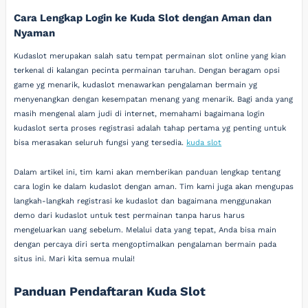
Cara Lengkap Login ke Kuda Slot dengan Aman dan
Nyaman
Kudaslot merupakan salah satu tempat permainan slot online yang kian
terkenal di kalangan pecinta permainan taruhan. Dengan beragam opsi
game yg menarik, kudaslot menawarkan pengalaman bermain yg
menyenangkan dengan kesempatan menang yang menarik. Bagi anda yang
masih mengenal alam judi di internet, memahami bagaimana login
kudaslot serta proses registrasi adalah tahap pertama yg penting untuk
bisa merasakan seluruh fungsi yang tersedia.
kuda slot
Dalam artikel ini, tim kami akan memberikan panduan lengkap tentang
cara login ke dalam kudaslot dengan aman. Tim kami juga akan mengupas
langkah-langkah registrasi ke kudaslot dan bagaimana menggunakan
demo dari kudaslot untuk test permainan tanpa harus harus
mengeluarkan uang sebelum. Melalui data yang tepat, Anda bisa main
dengan percaya diri serta mengoptimalkan pengalaman bermain pada
situs ini. Mari kita semua mulai!
Panduan Pendaftaran Kuda Slot