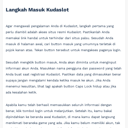
Langkah Masuk Kudaslot
Agar mengawali pengalaman Anda di Kudaslot, langkah pertama yang
perlu diambil adalah akses situs resmi Kudaslot. Pastikanlah Anda
memakai link handal untuk terhindar dari situs palsu. Sesudah Anda
masuk di halaman awal, cari button masuk yang umumnya terletak di
pojok kanan atas. Tekan button tersebut untuk mengakses pagenya login.
Sesudah mengklik button masuk, Anda akan diminta untuk menginput
informasi akun Anda. Masukkan nama pengguna dan password yang telah
Anda buat saat registrasi Kudaslot. Pastikan data yang dimasukkan benar
supaya jangan mengalami kendala ketika masuk ke akun. Jika Anda
menemui kesulitan, lihat lagi apakah button Caps Lock hidup atau jika
ada kesalahan ketik.
Apabila kamu telah berhasil memasukkan seluruh informasi dengan
benar, klik tombol login untuk melanjutkan. Setelah itu, kamu bakal
dipindahkan ke beranda awal Kudaslot, di mana kamu dapat langsung
menikmati beraneka game yang ada. Jika kamu belum memiliki akun, tak