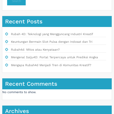
Search
Recent Posts
Rubah 4D: Teknologi yang Mengguncang Industri Kreatif
Keuntungan Bermain Slot Pulsa dengan Indosat dan Tri
Rubah4d: Mitos atau Kenyataan?
Mengenal Salju4D: Portal Terpercaya untuk Prediksi Angka
Mengapa Rubah4d Menjadi Tren di Komunitas Kreatif?
Recent Comments
No comments to show.
Archives