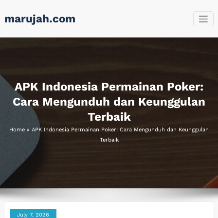
Skip
marujah.com
to
content
APK Indonesia Permainan Poker:
Cara Mengunduh dan Keunggulan
Terbaik
Home
»
APK Indonesia Permainan Poker: Cara Mengunduh dan Keunggulan
Terbaik
July 7, 2026