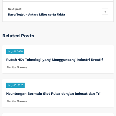
Next post
Kayu Togel – Antara Mitos serta Fakta
Related Posts
July 31, 2026
Rubah 4D: Teknologi yang Mengguncang Industri Kreatif
Berita Games
July 30, 2026
Keuntungan Bermain Slot Pulsa dengan Indosat dan Tri
Berita Games