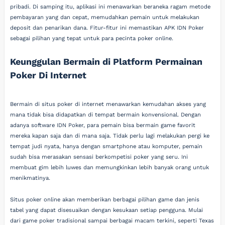
pribadi. Di samping itu, aplikasi ini menawarkan beraneka ragam metode
pembayaran yang dan cepat, memudahkan pemain untuk melakukan
deposit dan penarikan dana. Fitur-fitur ini memastikan APK IDN Poker
sebagai pilihan yang tepat untuk para pecinta poker online.
Keunggulan Bermain di Platform Permainan
Poker Di Internet
Bermain di situs poker di internet menawarkan kemudahan akses yang
mana tidak bisa didapatkan di tempat bermain konvensional. Dengan
adanya software IDN Poker, para pemain bisa bermain game favorit
mereka kapan saja dan di mana saja. Tidak perlu lagi melakukan pergi ke
tempat judi nyata, hanya dengan smartphone atau komputer, pemain
sudah bisa merasakan sensasi berkompetisi poker yang seru. Ini
membuat gim lebih luwes dan memungkinkan lebih banyak orang untuk
menikmatinya.
Situs poker online akan memberikan berbagai pilihan game dan jenis
tabel yang dapat disesuaikan dengan kesukaan setiap pengguna. Mulai
dari game poker tradisional sampai berbagai macam terkini, seperti Texas