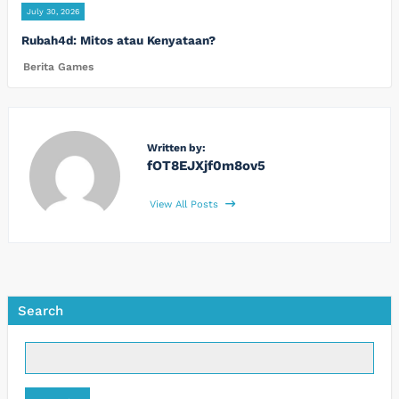
July 30, 2026
Rubah4d: Mitos atau Kenyataan?
Berita Games
Written by:
fOT8EJXjf0m8ov5
View All Posts
Search