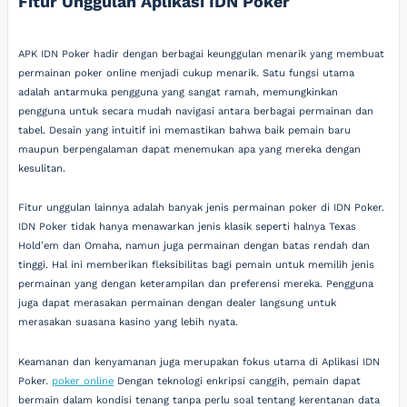
Fitur Unggulan Aplikasi IDN Poker
APK IDN Poker hadir dengan berbagai keunggulan menarik yang membuat
permainan poker online menjadi cukup menarik. Satu fungsi utama
adalah antarmuka pengguna yang sangat ramah, memungkinkan
pengguna untuk secara mudah navigasi antara berbagai permainan dan
tabel. Desain yang intuitif ini memastikan bahwa baik pemain baru
maupun berpengalaman dapat menemukan apa yang mereka dengan
kesulitan.
Fitur unggulan lainnya adalah banyak jenis permainan poker di IDN Poker.
IDN Poker tidak hanya menawarkan jenis klasik seperti halnya Texas
Hold’em dan Omaha, namun juga permainan dengan batas rendah dan
tinggi. Hal ini memberikan fleksibilitas bagi pemain untuk memilih jenis
permainan yang dengan keterampilan dan preferensi mereka. Pengguna
juga dapat merasakan permainan dengan dealer langsung untuk
merasakan suasana kasino yang lebih nyata.
Keamanan dan kenyamanan juga merupakan fokus utama di Aplikasi IDN
Poker.
poker online
Dengan teknologi enkripsi canggih, pemain dapat
bermain dalam kondisi tenang tanpa perlu soal tentang kerentanan data