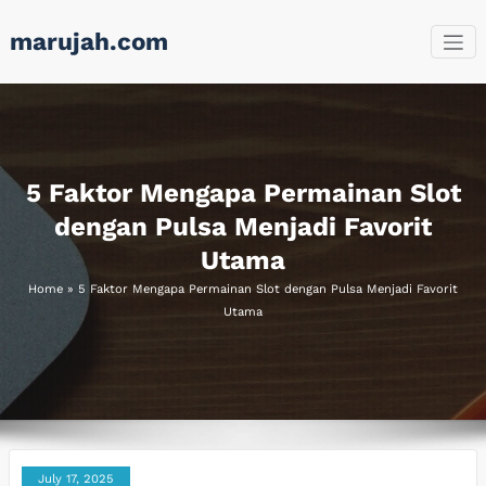
Skip
marujah.com
to
content
5 Faktor Mengapa Permainan Slot
dengan Pulsa Menjadi Favorit
Utama
Home
»
5 Faktor Mengapa Permainan Slot dengan Pulsa Menjadi Favorit
Utama
July 17, 2025