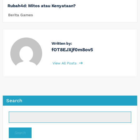
Rubah4d: Mitos atau Kenyataan?
Berita Games
Written by:
fOT8EJXjf0m8ov5
View All Posts
Search
Search