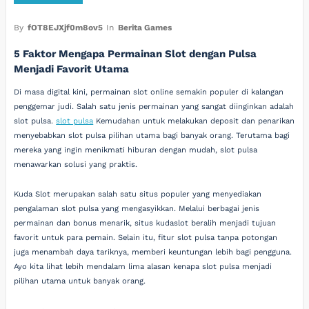
By
fOT8EJXjf0m8ov5
In
Berita Games
5 Faktor Mengapa Permainan Slot dengan Pulsa
Menjadi Favorit Utama
Di masa digital kini, permainan slot online semakin populer di kalangan
penggemar judi. Salah satu jenis permainan yang sangat diinginkan adalah
slot pulsa.
slot pulsa
Kemudahan untuk melakukan deposit dan penarikan
menyebabkan slot pulsa pilihan utama bagi banyak orang. Terutama bagi
mereka yang ingin menikmati hiburan dengan mudah, slot pulsa
menawarkan solusi yang praktis.
Kuda Slot merupakan salah satu situs populer yang menyediakan
pengalaman slot pulsa yang mengasyikkan. Melalui berbagai jenis
permainan dan bonus menarik, situs kudaslot beralih menjadi tujuan
favorit untuk para pemain. Selain itu, fitur slot pulsa tanpa potongan
juga menambah daya tariknya, memberi keuntungan lebih bagi pengguna.
Ayo kita lihat lebih mendalam lima alasan kenapa slot pulsa menjadi
pilihan utama untuk banyak orang.