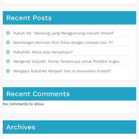
Recent Posts
Rubah 4D: Teknologi yang Mengguncang Industri Kreatif
Keuntungan Bermain Slot Pulsa dengan Indosat dan Tri
Rubah4d: Mitos atau Kenyataan?
Mengenal Salju4D: Portal Terpercaya untuk Prediksi Angka
Mengapa Rubah4d Menjadi Tren di Komunitas Kreatif?
Recent Comments
No comments to show.
Archives